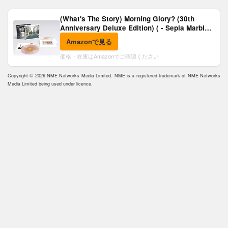
(What's The Story) Morning Glory? (30th
Anniversary Deluxe Edition) ( - Sepia Marble
Vinyl) [Analog]
Amazonで見る
価格・在庫はAmazonでご確認ください
Copyright © 2026 NME Networks Media Limited. NME is a registered trademark of NME Networks
Media Limited being used under licence.