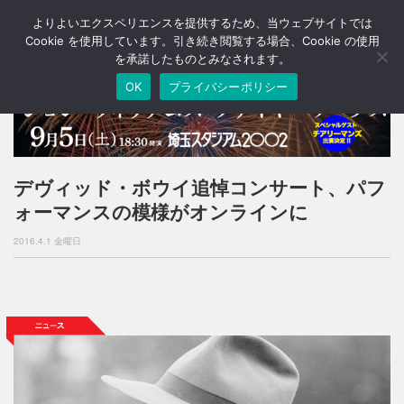
よりよいエクスペリエンスを提供するため、当ウェブサイトでは
T
o
Cookie を使用しています。引き続き閲覧する場合、Cookie の使用
g
を承諾したものとみなされます。
g
OK
プライバシーポリシー
l
e
n
a
v
i
デヴィッド・ボウイ追悼コンサート、パフ
g
ォーマンスの模様がオンラインに
a
t
2016.4.1 金曜日
i
o
n