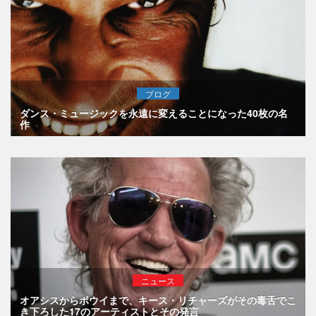
ブログ
ダンス・ミュージックを永遠に変えることになった40枚の名
作
ニュース
オアシスからボウイまで、キース・リチャーズがその毒舌でこ
き下ろした17のアーティストとその発言