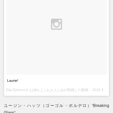
Laurie!
Elia Einhornさん(@e_l_i_a_e_l_i_a)が投稿した動画 –
2016 3月 31 6:04午後 PDT
ユージン・ハッツ（ゴーゴル・ボルデロ）“Breaking
Glass”