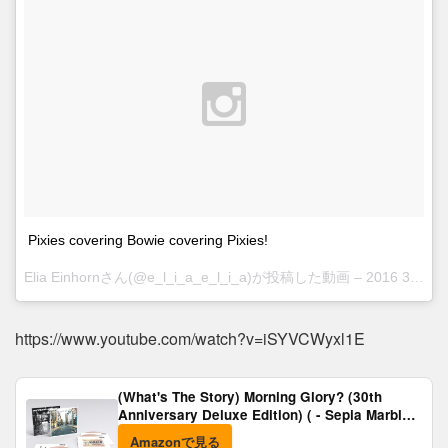
Pixies covering Bowie covering Pixies!
Elia Einhornさん(@e_l_i_a_e_l_i_a)が投稿した動画 –
2016 3月 31 6:47午後 PDT
https://www.youtube.com/watch?v=iSYVCWyxl1E
(What's The Story) Morning Glory? (30th
Anniversary Deluxe Edition) ( - Sepia Marble
Vinyl) [Analog]
Amazonで見る