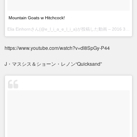
Mountain Goats w Hitchcock!
Elia Einhornさん(@e_l_i_a_e_l_i_a)が投稿した動画 –
2016 3月 31 6:05午後 PDT
https://www.youtube.com/watch?v=dI8SpGy-P44
J・マスシス＆ショーン・レノン“Quicksand”