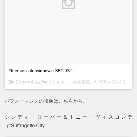
#themusicofdavidbowie SETLIST!
Elia Einhornさん(@e_l_i_a_e_l_i_a)が投稿した写真 –
2016 3月 31 8:38午後 PDT
パフォーマンスの映像はこちらから。
シンディ・ローパー＆トニー・ヴィスコンテ
ィ“Suffragette City”