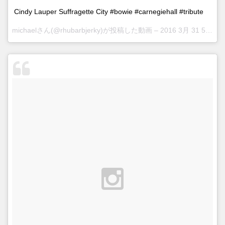
Cindy Lauper Suffragette City #bowie #carnegiehall #tribute
michaelさん(@rhubarbjerky)が投稿した動画 –
2016 3月 31 5:18午後 PDT