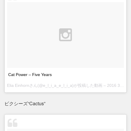
Cat Power – Five Years
Elia Einhornさん(@e_l_i_a_e_l_i_a)が投稿した動画 –
2016 3月 31 6:35午後 PDT
ピクシーズ“Cactus”