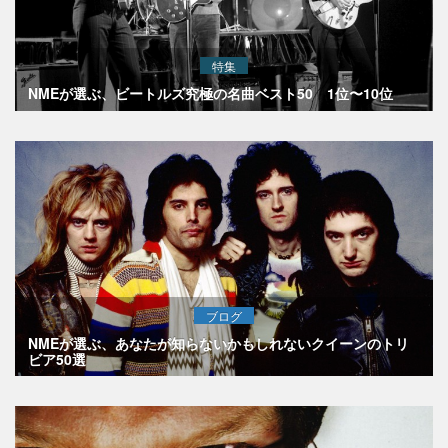
特集
NMEが選ぶ、ビートルズ究極の名曲ベスト50 1位〜10位
ブログ
NMEが選ぶ、あなたが知らないかもしれないクイーンのトリ
ビア50選