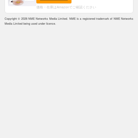
価格・在庫はAmazonでご確認ください
Copyright © 2026 NME Networks Media Limited. NME is a registered trademark of NME Networks
Media Limited being used under licence.