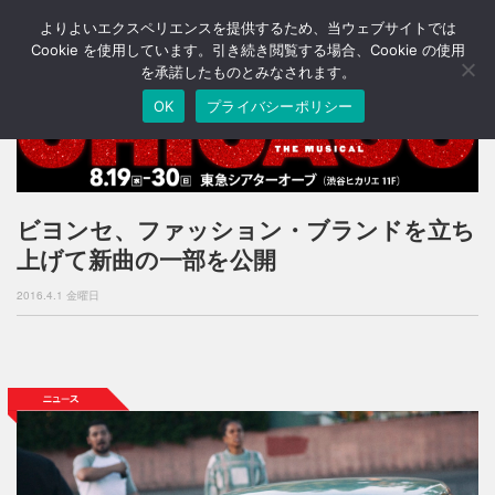
よりよいエクスペリエンスを提供するため、当ウェブサイトでは
T
o
Cookie を使用しています。引き続き閲覧する場合、Cookie の使用
g
を承諾したものとみなされます。
g
OK
プライバシーポリシー
l
e
n
a
v
i
ビヨンセ、ファッション・ブランドを立ち
g
上げて新曲の一部を公開
a
t
2016.4.1 金曜日
i
o
n