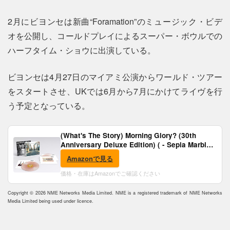
2月にビヨンセは新曲“Foramation”のミュージック・ビデ
オを公開し、コールドプレイによるスーパー・ボウルでの
ハーフタイム・ショウに出演している。
ビヨンセは4月27日のマイアミ公演からワールド・ツアー
をスタートさせ、UKでは6月から7月にかけてライヴを行
う予定となっている。
(What's The Story) Morning Glory? (30th
Anniversary Deluxe Edition) ( - Sepia Marble
Vinyl) [Analog]
Amazonで見る
価格・在庫はAmazonでご確認ください
Copyright © 2026 NME Networks Media Limited. NME is a registered trademark of NME Networks
Media Limited being used under licence.