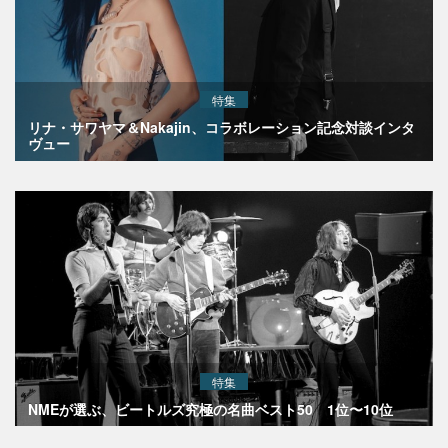
特集
リナ・サワヤマ＆Nakajin、コラボレーション記念対談インタ
ヴュー
特集
NMEが選ぶ、ビートルズ究極の名曲ベスト50 1位〜10位