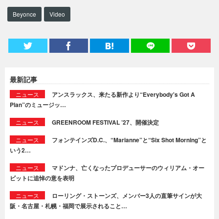
Beyonce
Video
最新記事
ニュース
アンスラックス、来たる新作より“Everybody's Got A
Plan”のミュージッ…
ニュース
GREENROOM FESTIVAL ’27、開催決定
ニュース
フォンテインズD.C.、“Marianne”と“Six Shot Morning”と
いう2…
ニュース
マドンナ、亡くなったプロデューサーのウィリアム・オー
ビットに追悼の意を表明
ニュース
ローリング・ストーンズ、メンバー3人の直筆サインが大
阪・名古屋・札幌・福岡で展示されること…