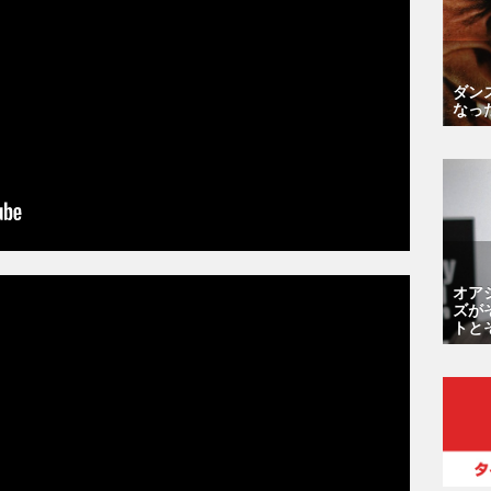
ダン
なっ
オア
ズが
トと