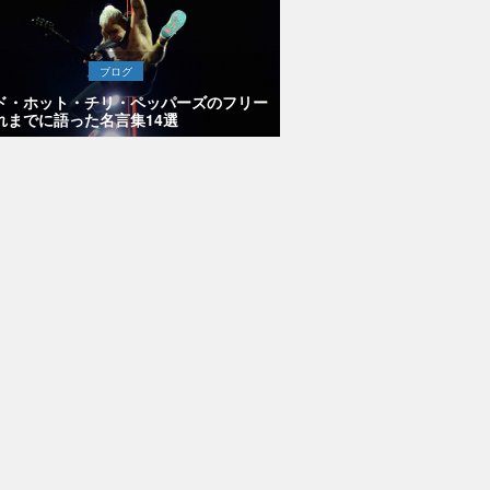
ブログ
ド・ホット・チリ・ペッパーズのフリー
れまでに語った名言集14選