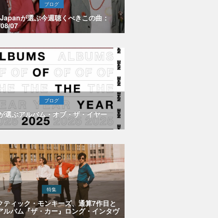
ブログ
E Japanが選ぶ今週聴くべきこの曲：
/08/07
ブログ
Eが選ぶアルバム・オブ・ザ・イヤー
特集
クティック・モンキーズ、通算7作目と
アルバム『ザ・カー』ロング・インタヴ