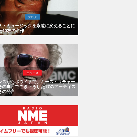
ブログ
ス・ミュージックを永遠に変えることに
た40枚の名作
ニュース
シスからボウイまで、キース・リチャー
その毒舌でこき下ろした17のアーティス
その発言