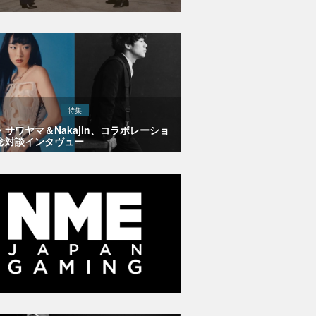
特集
・サワヤマ＆Nakajin、コラボレーショ
念対談インタヴュー