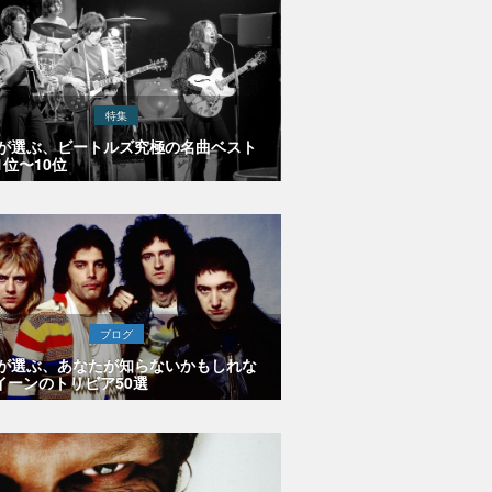
特集
Eが選ぶ、ビートルズ究極の名曲ベスト
1位〜10位
ブログ
Eが選ぶ、あなたが知らないかもしれな
イーンのトリビア50選