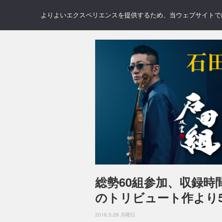
NEWS
REVIEWS
GAL
よりよいエクスペリエンスを提供するため、当ウェブサイトでは 
総勢60組参加、収録時
のトリビュート作より
2016.3.28 月曜日