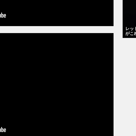
レッ
がこ