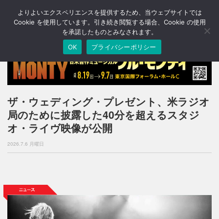
よりよいエクスペリエンスを提供するため、当ウェブサイトでは
T
o
Cookie を使用しています。引き続き閲覧する場合、Cookie の使用
g
を承諾したものとみなされます。
g
OK
プライバシーポリシー
l
e
n
a
v
i
ザ・ウェディング・プレゼント、米ラジオ
g
局のために披露した40分を超えるスタジ
a
t
オ・ライヴ映像が公開
i
o
2026.7.6 月曜日
n