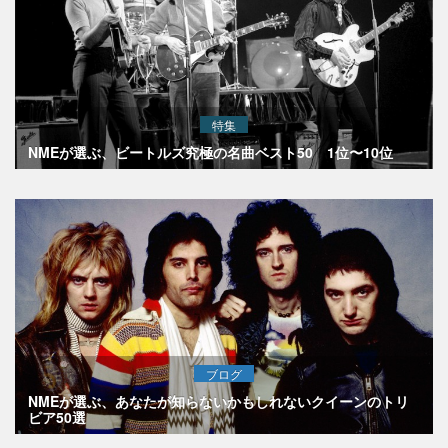
特集
NMEが選ぶ、ビートルズ究極の名曲ベスト50 1位〜10位
ブログ
NMEが選ぶ、あなたが知らないかもしれないクイーンのトリ
ビア50選