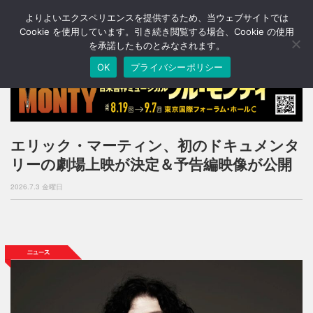
よりよいエクスペリエンスを提供するため、当ウェブサイトでは
T
o
Cookie を使用しています。引き続き閲覧する場合、Cookie の使用
g
を承諾したものとみなされます。
g
OK
プライバシーポリシー
l
e
n
a
v
i
エリック・マーティン、初のドキュメンタ
g
リーの劇場上映が決定＆予告編映像が公開
a
t
2026.7.3 金曜日
i
o
n