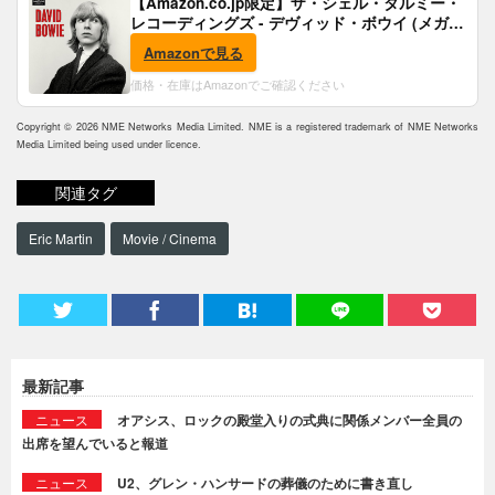
【Amazon.co.jp限定】ザ・シェル・タルミー・
レコーディングズ - デヴィッド・ボウイ (メガジ
ャケ付)
Amazonで見る
価格・在庫はAmazonでご確認ください
Copyright © 2026 NME Networks Media Limited. NME is a registered trademark of NME Networks
Media Limited being used under licence.
関連タグ
Eric Martin
Movie / Cinema
最新記事
ニュース
オアシス、ロックの殿堂入りの式典に関係メンバー全員の
出席を望んでいると報道
ニュース
U2、グレン・ハンサードの葬儀のために書き直し