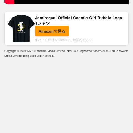
Jamiroquai Official Cosmic Girl Buffalo Logo
Tシャツ
Amazonで見る
価格・在庫はAmazonでご確認ください
Copyright © 2026 NME Networks Media Limited. NME is a registered trademark of NME Networks
Media Limited being used under licence.