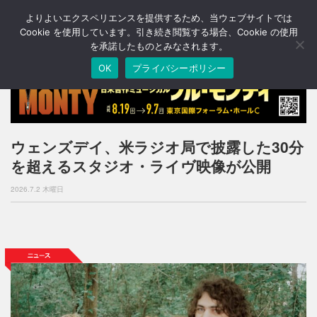
よりよいエクスペリエンスを提供するため、当ウェブサイトでは
T
o
Cookie を使用しています。引き続き閲覧する場合、Cookie の使用
g
を承諾したものとみなされます。
g
OK
プライバシーポリシー
l
e
n
a
v
i
ウェンズデイ、米ラジオ局で披露した30分
g
を超えるスタジオ・ライヴ映像が公開
a
t
2026.7.2 木曜日
i
o
n