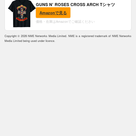
GUNS N’ ROSES CROSS ARCH Tシャツ
Amazonで見る
価格・在庫はAmazonでご確認ください
Copyright © 2026 NME Networks Media Limited. NME is a registered trademark of NME Networks
Media Limited being used under licence.