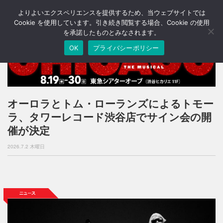
よりよいエクスペリエンスを提供するため、当ウェブサイトでは
T
o
Cookie を使用しています。引き続き閲覧する場合、Cookie の使用
g
を承諾したものとみなされます。
g
OK
プライバシーポリシー
l
e
n
a
v
i
オーロラとトム・ローランズによるトモー
g
ラ、タワーレコード渋谷店でサイン会の開
a
t
催が決定
i
o
2026.7.2 木曜日
n