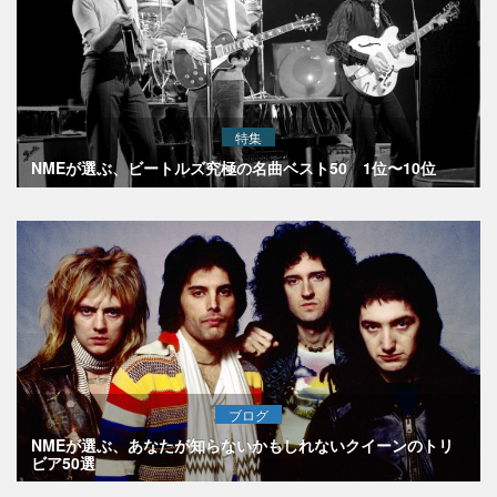
特集
NMEが選ぶ、ビートルズ究極の名曲ベスト50 1位〜10位
ブログ
NMEが選ぶ、あなたが知らないかもしれないクイーンのトリ
ビア50選