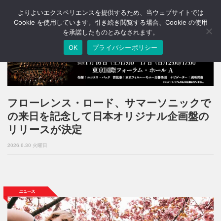
よりよいエクスペリエンスを提供するため、当ウェブサイトでは
T
o
Cookie を使用しています。引き続き閲覧する場合、Cookie の使用
g
を承諾したものとみなされます。
g
OK
プライバシーポリシー
l
e
n
a
v
i
フローレンス・ロード、サマーソニックで
g
の来日を記念して日本オリジナル企画盤の
a
t
リリースが決定
i
o
2026.6.30 火曜日
n