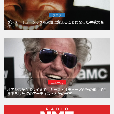
ブログ
ダンス・ミュージックを永遠に変えることになった40枚の名
作
ニュース
オアシスからボウイまで、キース・リチャーズがその毒舌でこ
き下ろした17のアーティストとその発言