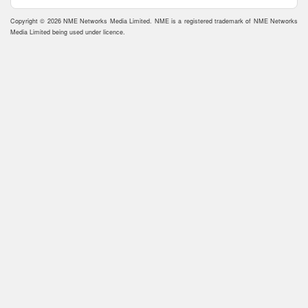
Copyright © 2026 NME Networks Media Limited. NME is a registered trademark of NME Networks
Media Limited being used under licence.