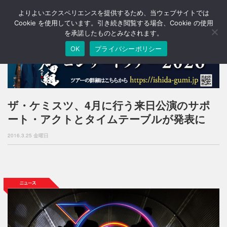
よりよいエクスペリエンスを提供するため、当ウェブサイトでは
T
o
Cookie を使用しています。引き続き閲覧する場合、Cookie の使用
g
を承諾したものとみなされます。
g
OK
プライバシーポリシー
l
e
n
a
v
i
ザ・ケミスツ、4月に行う来日公演のサポ
g
ート・アクトとタイムテーブルが発表に
a
t
2016.3.25 金曜日
i
o
n