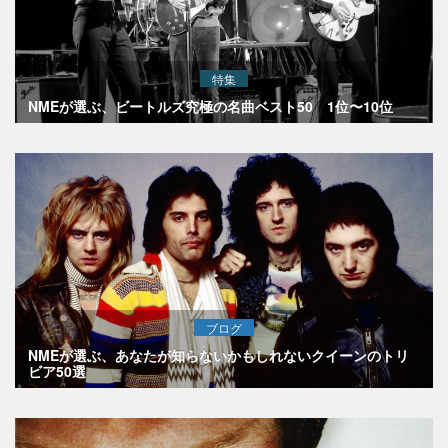
特集
NMEが選ぶ、ビートルズ究極の名曲ベスト50 1位〜10位
ブログ
NMEが選ぶ、あなたが知らないかもしれないクイーンのトリ
ビア50選