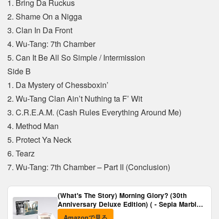
1. Bring Da Ruckus
2. Shame On a Nigga
3. Clan In Da Front
4. Wu-Tang: 7th Chamber
5. Can It Be All So Simple / Intermission
Side B
1. Da Mystery of Chessboxin’
2. Wu-Tang Clan Ain’t Nuthing ta F’ Wit
3. C.R.E.A.M. (Cash Rules Everything Around Me)
4. Method Man
5. Protect Ya Neck
6. Tearz
7. Wu-Tang: 7th Chamber – Part II (Conclusion)
(What's The Story) Morning Glory? (30th
Anniversary Deluxe Edition) ( - Sepia Marble
Vinyl) [Analog]
Amazonで見る