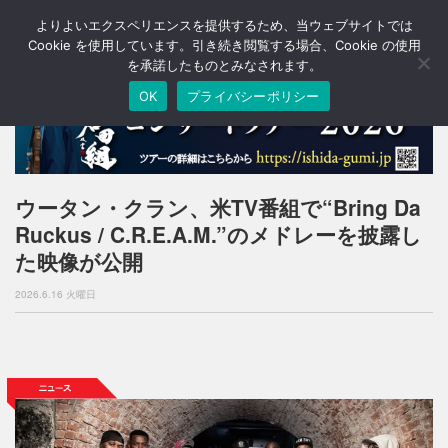
よりよいエクスペリエンスを提供するため、当ウェブサイトでは
T
o
Cookie を使用しています。引き続き閲覧する場合、Cookie の使用
g
を承諾したものとみなされます。
g
OK
プライバシーポリシー
l
e
n
a
v
i
ウータン・クラン、米TV番組で“Bring Da
g
Ruckus / C.R.E.A.M.”のメドレーを披露し
a
t
た映像が公開
i
o
2026.6.16 火曜日
n