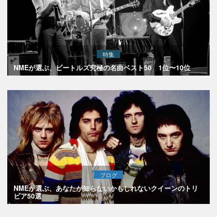
特集
NMEが選ぶ、ビートルズ究極の名曲ベスト50 1位〜10位
ブログ
NMEが選ぶ、あなたが知らないかもしれないクイーンのトリ
ビア50選