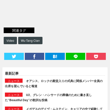
関連タグ
Video
Wu-Tang Clan
最新記事
ニュース
オアシス、ロックの殿堂入りの式典に関係メンバー全員の
出席を望んでいると報道
ニュース
U2、グレン・ハンサードの葬儀のために書き直し
た“Beautiful Day”の歌詞を投稿
ニュース
メガデスのデイヴ・ムステイン、キャリアの中で経験して