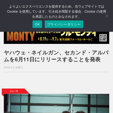
よりよいエクスペリエンスを提供するため、当ウェブサイトでは
T
o
Cookie を使用しています。引き続き閲覧する場合、Cookie の使用
g
を承諾したものとみなされます。
g
OK
プライバシーポリシー
l
e
n
a
v
i
ヤハウェ・ネイルガン、セカンド・アルバ
g
ムを6月11日にリリースすることを発表
a
t
2026.6.3 水曜日
i
o
n