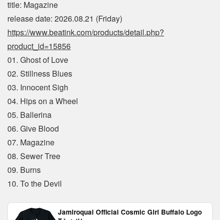
title: Magazine
release date: 2026.08.21 (Friday)
https://www.beatink.com/products/detail.php?
product_id=15856
01. Ghost of Love
02. Stillness Blues
03. Innocent Sigh
04. Hips on a Wheel
05. Ballerina
06. Give Blood
07. Magazine
08. Sewer Tree
09. Burns
10. To the Devil
Jamiroquai Official Cosmic Girl Buffalo Logo