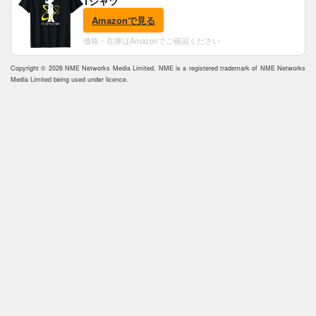
Tシャツ
Amazonで見る
価格・在庫はAmazonでご確認ください
Copyright © 2026 NME Networks Media Limited. NME is a registered trademark of NME Networks
Media Limited being used under licence.