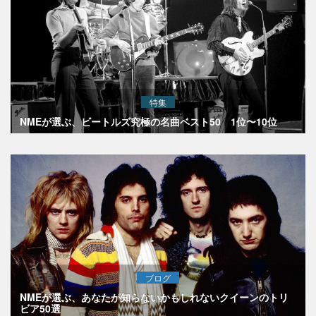
特集
NMEが選ぶ、ビートルズ究極の名曲ベスト50 1位〜10位
ブログ
NMEが選ぶ、あなたが知らないかもしれないクイーンのトリ
ビア50選