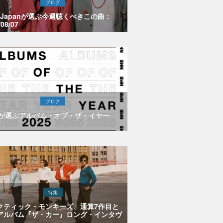
ブログ
E Japanが選ぶ今週聴くべきこの曲：
/08/07
ブログ
Eが選ぶアルバム・オブ・ザ・イヤー
特集
クティック・モンキーズ、通算7作目と
アルバム『ザ・カー』ロング・インタヴ