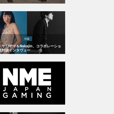
特集
・サワヤマ＆Nakajin、コラボレーショ
念対談インタヴュー