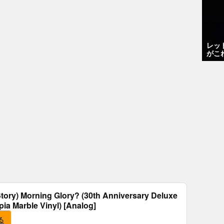
レッ
がこ
tory) Morning Glory? (30th Anniversary Deluxe
epia Marble Vinyl) [Analog]
る