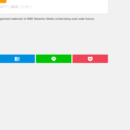
zonでご確認ください
istered trademark of NME Networks Media Limited being used under licence.