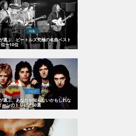
特集
Eが選ぶ、ビートルズ究極の名曲ベスト
1位〜10位
ブログ
Eが選ぶ、あなたが知らないかもしれな
イーンのトリビア50選