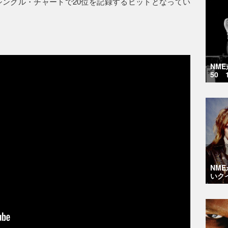
ングル・チャートで20位を記録するヒットとなってい
NM
50 
NM
いク