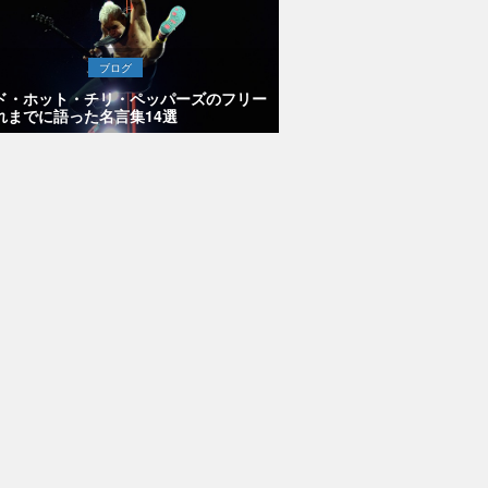
ブログ
ド・ホット・チリ・ペッパーズのフリー
れまでに語った名言集14選