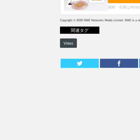
価格・在庫はAma
Copyright © 2026 NME Networks Media Limited. NME is a reg
関連タグ
Video