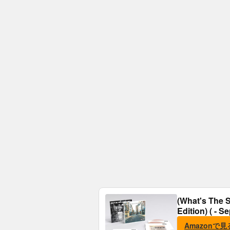
(What's The S
Edition) ( - S
Amazonで見