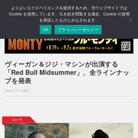
よりよいエクスペリエンスを提供するため、当ウェブサイトでは
T
o
Cookie を使用しています。引き続き閲覧する場合、Cookie の使用
g
を承諾したものとみなされます。
g
OK
プライバシーポリシー
l
e
n
a
v
i
ヴィーガン＆ジジ・マシンが出演する
g
「Red Bull Midsummer」、全ラインナッ
a
t
プを発表
i
o
2026.5.27 水曜日
n