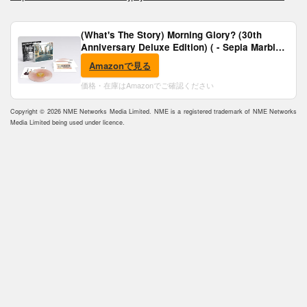
(What's The Story) Morning Glory? (30th
Anniversary Deluxe Edition) ( - Sepia Marble
Vinyl) [Analog]
Amazonで見る
価格・在庫はAmazonでご確認ください
Copyright © 2026 NME Networks Media Limited. NME is a registered trademark of NME Networks
Media Limited being used under licence.