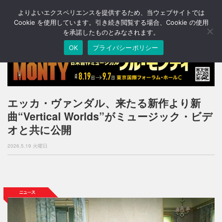
よりよいエクスペリエンスを提供するため、当ウェブサイトでは
T
o
Cookie を使用しています。引き続き閲覧する場合、Cookie の使用
g
を承諾したものとみなされます。
g
OK
プライバシーポリシー
l
e
n
a
v
i
エッカ・ヴァンダル、来たる新作より新
g
曲“Vertical Worlds”がミュージック・ビデ
a
t
オと共に公開
i
o
2026.5.19 火曜日
n