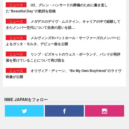
ニュース
U2、グレン・ハンサードの葬儀のために書き直し
た“Beautiful Day”の歌詞を投稿
ニュース
メガデスのデイヴ・ムステイン、キャリアの中で経験して
きたメンバー交代について自身の思いを語…
ニュース
メルヴィンズやバットホール・サーファーズのメンバーに
よるガッタ・モルタ、デビュー曲を公開
ニュース
リンプ・ビズキットのウェス・ボーランド、バンドが再評
価を受けていることについて再び語る
ニュース
オリヴィア・ディーン、“Be My Own Boyfriend”のライヴ
映像が公開
NME JAPANをフォロー