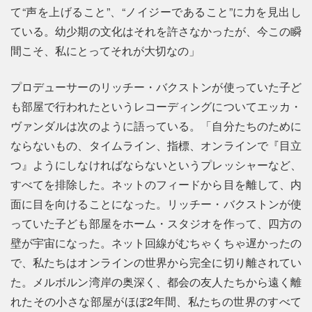
て“声を上げること”、“ノイジーであること”に力を見出し
ている。幼少期の文化はそれを許さなかったが、今この瞬
間こそ、私にとってそれが大切なの」
プロデューサーのリッチー・バクストンが使っていた子ど
も部屋で行われたというレコーディングについてエッカ・
ヴァンダルは次のように語っている。「自分たちのために
ならないもの、タイムライン、指標、オンラインで『目立
つ』ようにしなければならないというプレッシャーなど、
すべてを排除した。ネットのフィードから目を離して、内
面に目を向けることになった。リッチー・バクストンが使
っていた子ども部屋をホーム・スタジオを作って、四方の
壁が宇宙になった。ネット回線がむちゃくちゃ遅かったの
で、私たちはオンラインの世界から完全に切り離されてい
た。メルボルン湾岸の奥深く、都会の友人たちから遠く離
れたその小さな部屋がほぼ2年間、私たちの世界のすべて