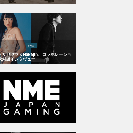
特集
・サワヤマ＆Nakajin、コラボレーショ
念対談インタヴュー