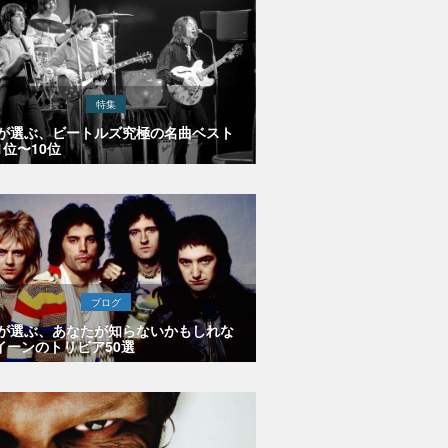
特集
Eが選ぶ、ビートルズ究極の名曲ベスト
1位〜10位
ブログ
Eが選ぶ、あなたが知らないかもしれな
イーンのトリビア50選