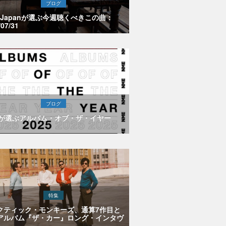
ブログ
E Japanが選ぶ今週聴くべきこの曲：
/07/31
ブログ
Eが選ぶアルバム・オブ・ザ・イヤー
特集
クティック・モンキーズ、通算7作目と
アルバム『ザ・カー』ロング・インタヴ