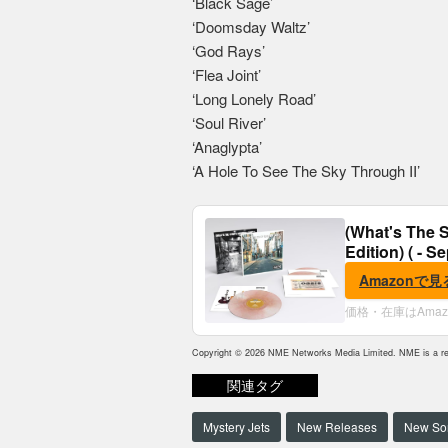
‘Black Sage’
‘Doomsday Waltz’
‘God Rays’
‘Flea Joint’
‘Long Lonely Road’
‘Soul River’
‘Anaglypta’
‘A Hole To See The Sky Through II’
(What's The S
Edition) ( - S
Amazonで見
価格・在庫はAma
Copyright © 2026 NME Networks Media Limited. NME is a reg
関連タグ
Mystery Jets
New Releases
New So