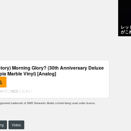
レッ
がこ
tory) Morning Glory? (30th Anniversary Deluxe
epia Marble Vinyl) [Analog]
る
zonでご確認ください
istered trademark of NME Networks Media Limited being used under licence.
ng
Video