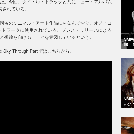
た。今回、タイトル・トラックと共にニュー・アルバム
表されている。
同名のミニマル・アート作品にちなんでおり、オノ・ヨ
ートワークに使用されている。プレス・リリースによる
と視線を向ける」ことを意図しているという。
NM
50 
 Sky Through Part 1”はこちらから。
NM
いク