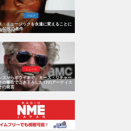
ブログ
ス・ミュージックを永遠に変えることに
た40枚の名作
ニュース
シスからボウイまで、キース・リチャー
その毒舌でこき下ろした17のアーティス
その発言