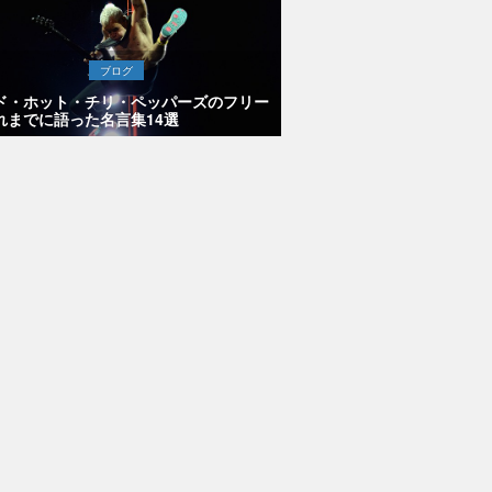
ブログ
ド・ホット・チリ・ペッパーズのフリー
れまでに語った名言集14選