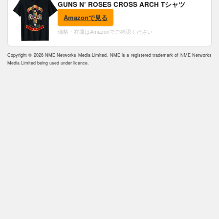
GUNS N’ ROSES CROSS ARCH Tシャツ
Amazonで見る
価格・在庫はAmazonでご確認ください
Copyright © 2026 NME Networks Media Limited. NME is a registered trademark of NME Networks
Media Limited being used under licence.