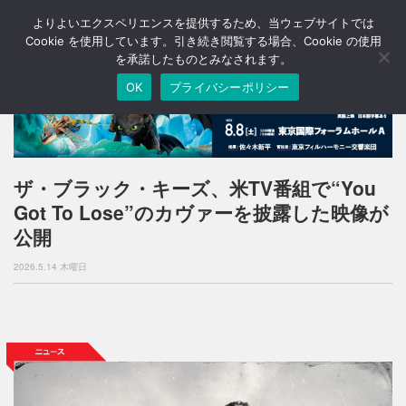
よりよいエクスペリエンスを提供するため、当ウェブサイトでは
T
o
Cookie を使用しています。引き続き閲覧する場合、Cookie の使用
g
を承諾したものとみなされます。
g
OK
プライバシーポリシー
l
e
n
a
v
i
ザ・ブラック・キーズ、米TV番組で“You
g
Got To Lose”のカヴァーを披露した映像が
a
t
公開
i
o
2026.5.14 木曜日
n