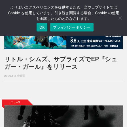
よりよいエクスペリエンスを提供するため、当ウェブサイトでは
T
o
Cookie を使用しています。引き続き閲覧する場合、Cookie の使用
g
を承諾したものとみなされます。
g
OK
プライバシーポリシー
l
e
n
a
v
i
リトル・シムズ、サプライズでEP『シュ
g
ガー・ガール』をリリース
a
t
2026.5.8 金曜日
i
o
n