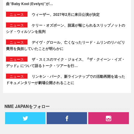
曲“Baby Kool (Evelyn)”が…
ニュース
ウィーザー、2027年2月に来日公演が決定
ニュース
ケリー・オズボーン、脱退が報じられるスリップノットの
シド・ウィルソンを批判
ニュース
デイヴ・グロール、亡くなったリード・ムリンのリハビリ
費用を負担していたことが明らかに
ニュース
ザ・スミスのマイク・ジョイス、『ザ・クイーン・イズ・
デッド』について語るトーク・ツアーを行…
ニュース
リンキン・パーク、新ラインナップでの活動再開を追った
ドキュメンタリーが劇場公開されることに
NME JAPANをフォロー