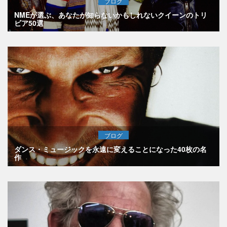
ブログ
NMEが選ぶ、あなたが知らないかもしれないクイーンのトリ
ビア50選
ブログ
ダンス・ミュージックを永遠に変えることになった40枚の名
作