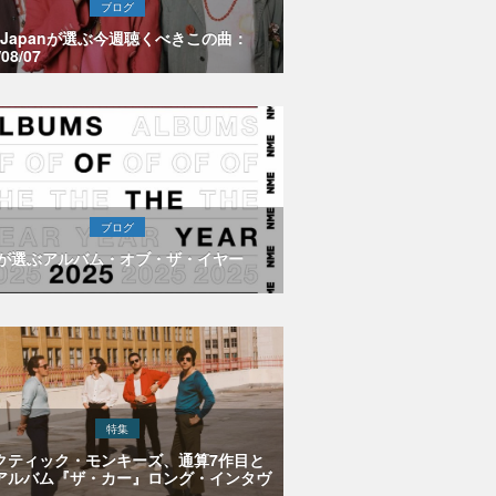
ブログ
E Japanが選ぶ今週聴くべきこの曲：
/08/07
ブログ
Eが選ぶアルバム・オブ・ザ・イヤー
特集
クティック・モンキーズ、通算7作目と
アルバム『ザ・カー』ロング・インタヴ