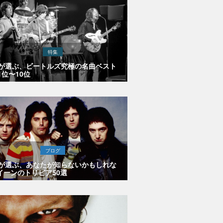
特集
Eが選ぶ、ビートルズ究極の名曲ベスト
1位〜10位
ブログ
Eが選ぶ、あなたが知らないかもしれな
イーンのトリビア50選