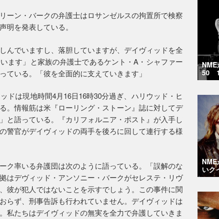
リーン・バークの弁護士はロサンゼルスの拘置所で検察
声明を発表している。
しんでいますし、落胆していますが、デイヴィッドを全
います」と家族の弁護士であるケント・A・シャファー
NM
50 
っている。「彼を全面的に支えていきます」
ッドは現地時間4月16日16時30分過ぎ、ハリウッド・ヒ
る。情報筋は米『ローリング・ストーン』誌に対してデ
」と語っている。『カリフォルニア・ポスト』が入手し
の警官がデイヴィッドの両手を後ろに回して連行する様
NM
ーク率いる弁護団は次のように語っている。「誤解のな
いク
拠はデヴィッド・アンソニー・バークがセレステ・リヴ
、彼が犯人ではないことを示すでしょう。この事件に関
おらず、刑事告訴も行われていません。デイヴィッドは
。私たちはデイヴィッドの無実を全力で弁護していきま