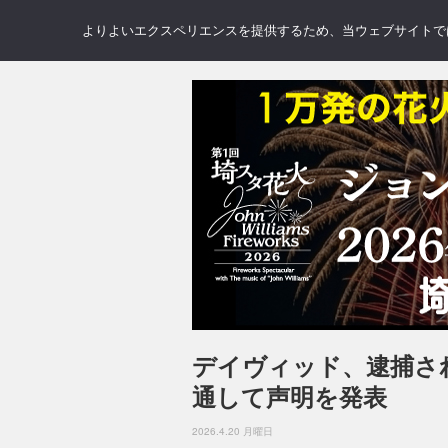
NEWS
REVIEWS
GAL
よりよいエクスペリエンスを提供するため、当ウェブサイトでは 
デイヴィッド、逮捕さ
通して声明を発表
2026.4.20 月曜日