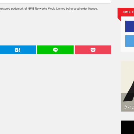
istered trademark of NME Networks Media Limited being used under licence.
クイ