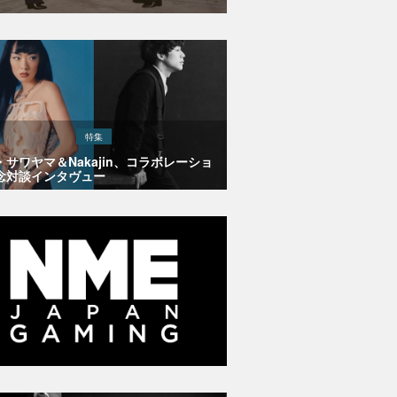
特集
・サワヤマ＆Nakajin、コラボレーショ
念対談インタヴュー