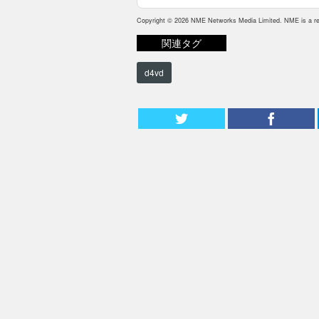
Copyright © 2026 NME Networks Media Limited. NME is a reg
関連タグ
d4vd