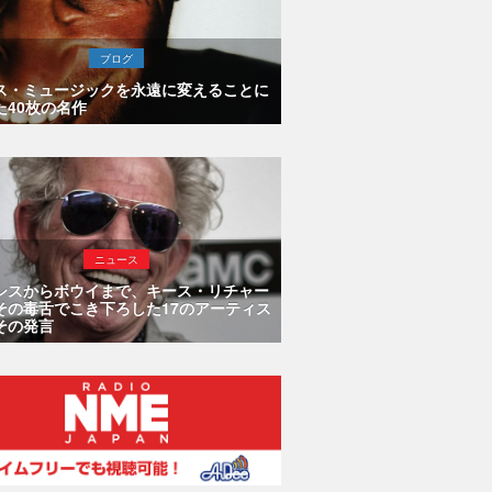
ブログ
ス・ミュージックを永遠に変えることに
た40枚の名作
ニュース
シスからボウイまで、キース・リチャー
その毒舌でこき下ろした17のアーティス
その発言