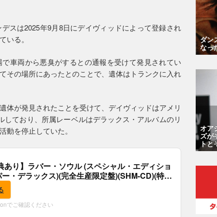
デスは2025年9月8日にデイヴィッドによって登録され
ている。
ダン
なっ
場で車両から悪臭がするとの通報を受けて発見されてい
てその場所にあったとのことで、遺体はトランクに入れ
遺体が発見されたことを受けて、デイヴィッドはアメリ
ルしており、所属レーベルはデラックス・アルバムのリ
オア
活動を停止していた。
ズが
トと
典あり】ラバー・ソウル (スペシャル・エディショ
パー・デラックス)(完全生産限定盤)(SHM-CD)(特
付)
る
zonでご確認ください