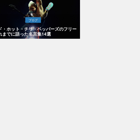
ブログ
ド・ホット・チリ・ペッパーズのフリー
れまでに語った名言集14選