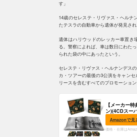
す」
14歳のセレステ・リヴァス・ヘルナン
たテスラの自動車から遺体が発見され
遺体はハリウッドのレッカー車置き
る。警察によれば、車は数日にわたっ
られた袋の中にあったという。
セレステ・リヴァス・ヘルナンデスの
カ・ツアーの最後の3公演をキャンセ
リースを含むすべてのプロモーション
【メーカー特
ン)(4CDスー
典:B2ポスター
Amazonで見
価格・在庫はAma