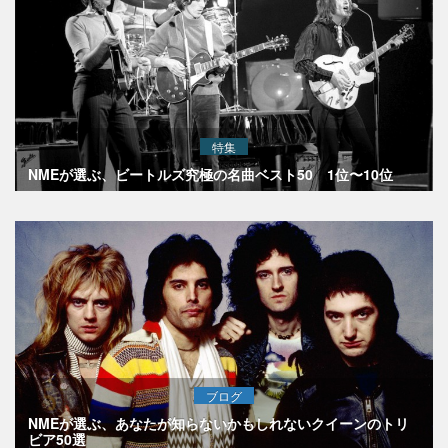
特集
NMEが選ぶ、ビートルズ究極の名曲ベスト50 1位〜10位
ブログ
NMEが選ぶ、あなたが知らないかもしれないクイーンのトリ
ビア50選