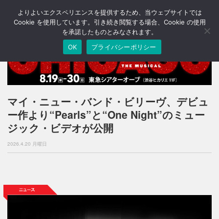
よりよいエクスペリエンスを提供するため、当ウェブサイトでは
T
o
Cookie を使用しています。引き続き閲覧する場合、Cookie の使用
g
を承諾したものとみなされます。
g
OK
プライバシーポリシー
l
e
n
a
v
i
マイ・ニュー・バンド・ビリーヴ、デビュ
g
ー作より“Pearls”と“One Night”のミュー
a
t
ジック・ビデオが公開
i
o
2026.4.20 月曜日
n