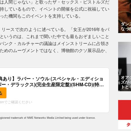
は人間じゃない」と歌ったザ・セックス・ピストルズだ
持しているもので、イベントの開催を公式に祝福してい
った機関もこのイベントを支持している。
ダン
なっ
リースで次のように述べている。「女王が2016年をパ
というのは、これまで聞いた中でも最もおぞましいこと
パンク・カルチャーの議論はメインストリームに占領さ
ためのムーヴメントではなく、博物館のクソ展示品か、
オア
典あり】ラバー・ソウル (スペシャル・エディショ
ズが
パー・デラックス)(完全生産限定盤)(SHM-CD)(特
トと
付)
る
zonでご確認ください
istered trademark of NME Networks Media Limited being used under licence.