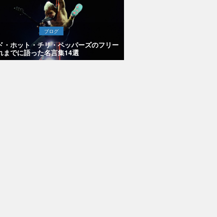
ブログ
ド・ホット・チリ・ペッパーズのフリー
れまでに語った名言集14選