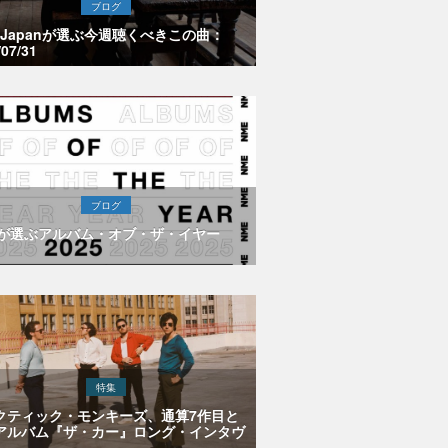
ブログ
E Japanが選ぶ今週聴くべきこの曲：
/07/31
ブログ
Eが選ぶアルバム・オブ・ザ・イヤー
特集
クティック・モンキーズ、通算7作目と
アルバム『ザ・カー』ロング・インタヴ