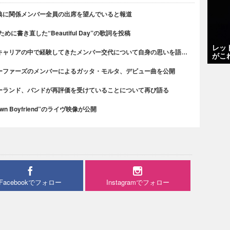
典に関係メンバー全員の出席を望んでいると報道
書き直した“Beautiful Day”の歌詞を投稿
レッ
キャリアの中で経験してきたメンバー交代について自身の思いを語…
がこ
ーファーズのメンバーによるガッタ・モルタ、デビュー曲を公開
ーランド、バンドが再評価を受けていることについて再び語る
n Boyfriend”のライヴ映像が公開
Facebookでフォロー
Instagramでフォロー