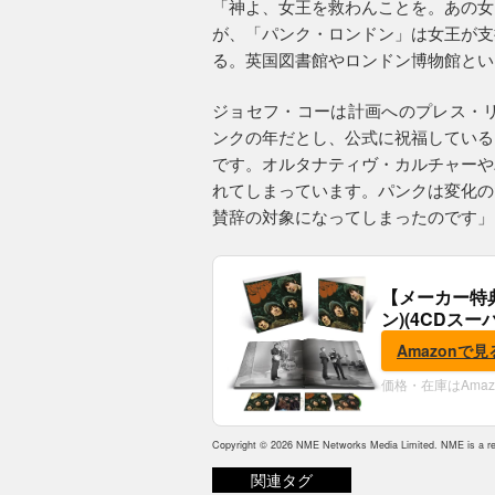
「神よ、女王を救わんことを。あの女
が、「パンク・ロンドン」は女王が支
る。英国図書館やロンドン博物館とい
ジョセフ・コーは計画へのプレス・リ
ンクの年だとし、公式に祝福している
です。オルタナティヴ・カルチャーや
れてしまっています。パンクは変化の
賛辞の対象になってしまったのです」
【メーカー特
ン)(4CDスー
典:B2ポスター
Amazonで見
価格・在庫はAma
Copyright © 2026 NME Networks Media Limited. NME is a reg
関連タグ