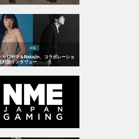
特集
・サワヤマ＆Nakajin、コラボレーショ
念対談インタヴュー