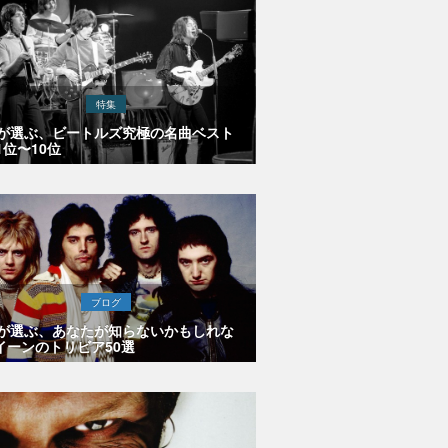
特集
Eが選ぶ、ビートルズ究極の名曲ベスト
1位〜10位
ブログ
Eが選ぶ、あなたが知らないかもしれな
イーンのトリビア50選