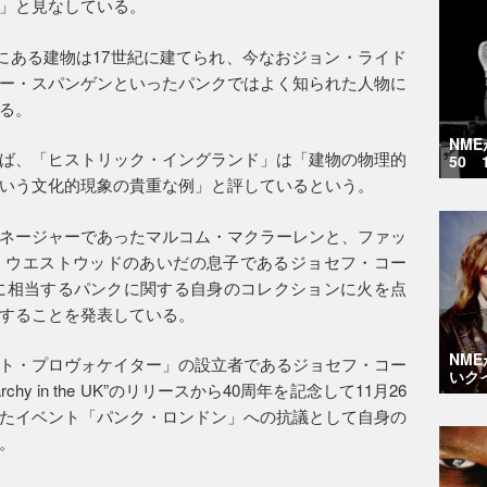
」と見なしている。
にある建物は17世紀に建てられ、今なおジョン・ライド
ー・スパンゲンといったパンクではよく知られた人物に
る。
NM
ば、「ヒストリック・イングランド」は「建物の物理的
50 
いう文化的現象の貴重な例」と評しているという。
ネージャーであったマルコム・マクラーレンと、ファッ
・ウエストウッドのあいだの息子であるジョセフ・コー
）に相当するパンクに関する自身のコレクションに火を点
することを発表している。
NM
ト・プロヴォケイター」の設立者であるジョセフ・コー
いク
y in the UK”のリリースから40周年を記念して11月26
たイベント「パンク・ロンドン」への抗議として自身の
。