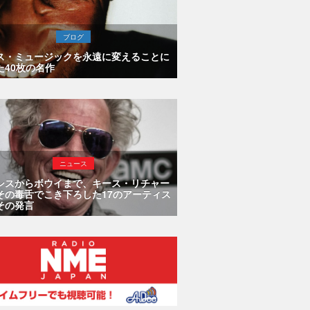
ブログ
ス・ミュージックを永遠に変えることに
た40枚の名作
ニュース
シスからボウイまで、キース・リチャー
その毒舌でこき下ろした17のアーティス
その発言