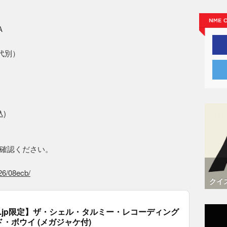
A
代別）
込)
確認ください。
026/08ecb/
クイ
.co.jp限定】ザ・シェル・タルミー・レコーディング
ド・ボウイ (メガジャケ付)