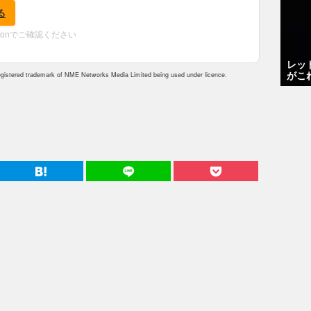
る
zonでご確認ください
レッ
がこ
istered trademark of NME Networks Media Limited being used under licence.