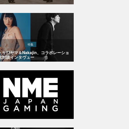
特集
・サワヤマ＆Nakajin、コラボレーショ
念対談インタヴュー