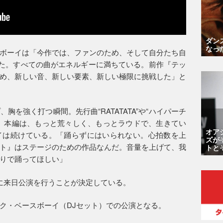
ダン
なっ
ボーイは「今作では、ファンのため、そして自分たち自
った。すべての曲がエネルギーに満ちている。前作『テッ
め、新しい音、新しい要素、新しい極限に挑戦した」と
を強く打つ瞬間。先行曲“RATATATA”や“ハイパーチ
。本編は、もっと荒々しく、もっとラウドで、生きてい
オア
イは続けている。「踊らずにはいられない。心拍数を上
ズが
ト』はステージのための作品なんだ。音量を上げて、我
トと
りで踊ってほしい」
に来日公演を行うことが決定している。
ク・ベースボーイ（DJセット）での公演となる。