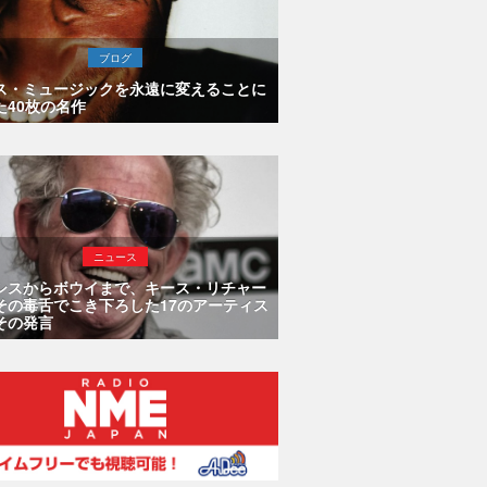
ブログ
ス・ミュージックを永遠に変えることに
た40枚の名作
ニュース
シスからボウイまで、キース・リチャー
その毒舌でこき下ろした17のアーティス
その発言