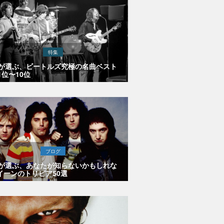
特集
Eが選ぶ、ビートルズ究極の名曲ベスト
1位〜10位
ブログ
Eが選ぶ、あなたが知らないかもしれな
イーンのトリビア50選