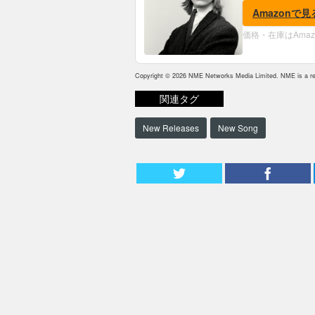
Amazonで見
価格・在庫はAma
Copyright © 2026 NME Networks Media Limited. NME is a reg
関連タグ
New Releases
New Song