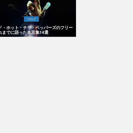
ブログ
ド・ホット・チリ・ペッパーズのフリー
れまでに語った名言集14選