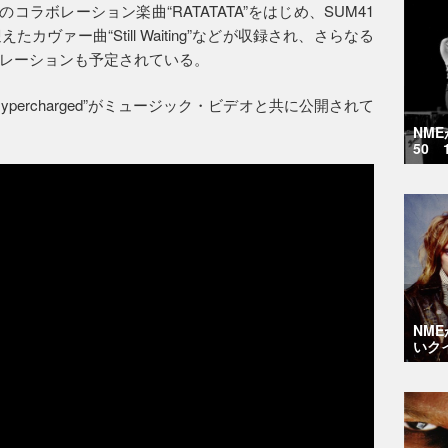
のコラボレーション楽曲“RATATATA”をはじめ、SUM41
ヴァー曲“Still Waiting”などが収録され、さらなる
レーションも予定されている。
percharged”がミュージック・ビデオと共に公開されて
NM
50 
NM
いク