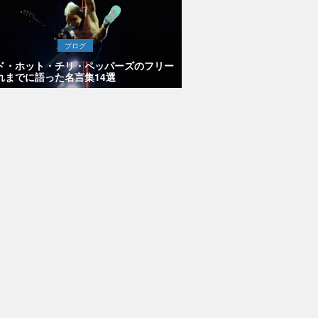
ブログ
ド・ホット・チリ・ペッパーズのフリー
れまでに語った名言集14選