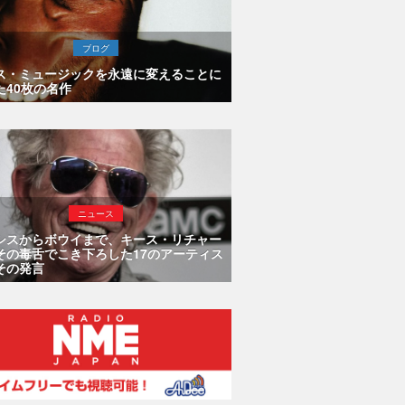
ブログ
ス・ミュージックを永遠に変えることに
た40枚の名作
ニュース
シスからボウイまで、キース・リチャー
その毒舌でこき下ろした17のアーティス
その発言