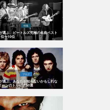
特集
Eが選ぶ、ビートルズ究極の名曲ベスト
1位〜10位
ブログ
Eが選ぶ、あなたが知らないかもしれな
イーンのトリビア50選