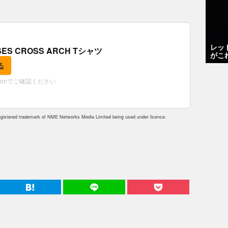
レッ
OSES CROSS ARCH Tシャツ
がこ
る
zonでご確認ください
istered trademark of NME Networks Media Limited being used under licence.