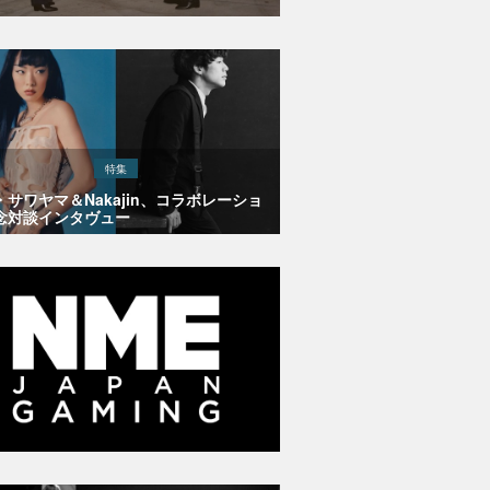
特集
・サワヤマ＆Nakajin、コラボレーショ
念対談インタヴュー