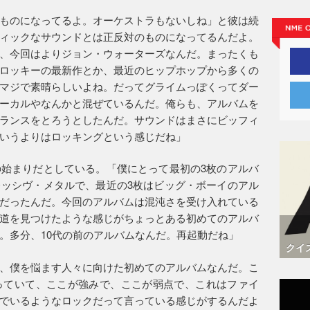
ものになってるよ。オーケストラもないしね」と彼は続
ィックなサウンドとは正反対のものになってるんだよ。
、今回はよりジョン・ウォーターズなんだ。まったくも
ロッキーの最新作とか、最近のヒップホップから多くの
マジで素晴らしいよね。だってグライムっぽくってダー
ーカルやなんかと混ぜているんだ。俺らも、アルバムを
ランスをとろうとしたんだ。サウンドはまさにビッフィ
いうよりはロッキングという感じだね」
始まりだとしている。「僕にとって最初の3枚のアルバ
ッシヴ・メタルで、最近の3枚はビッグ・ボーイのアル
だったんだ。今回のアルバムは混沌さを受け入れている
道を見つけたような感じがちょっとある初めてのアルバ
。多分、10代の前のアルバムなんだ。再起動だね」
クイ
、僕を悩ます人々に向けた初めてのアルバムなんだ。こ
っていて、ここが強みで、ここが弱点で、これはファイ
でいるようなロックだって言っている感じがするんだよ