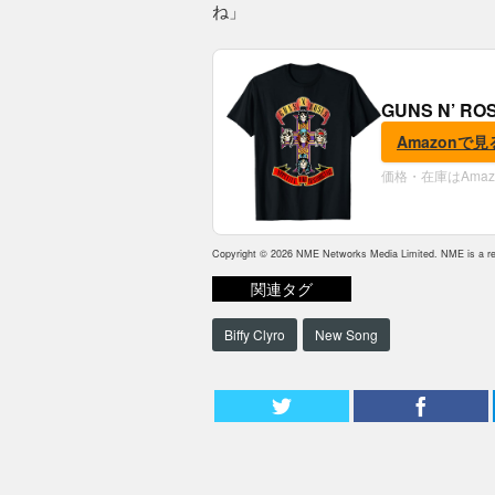
ね」
GUNS N’ R
Amazonで見
価格・在庫はAma
Copyright © 2026 NME Networks Media Limited. NME is a reg
関連タグ
Biffy Clyro
New Song