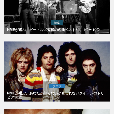
特集
NMEが選ぶ、ビートルズ究極の名曲ベスト50 1位〜10位
ブログ
NMEが選ぶ、あなたが知らないかもしれないクイーンのトリ
ビア50選