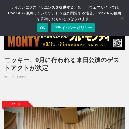
よりよいエクスペリエンスを提供するため、当ウェブサイトでは
T
o
Cookie を使用しています。引き続き閲覧する場合、Cookie の使用
g
を承諾したものとみなされます。
g
OK
プライバシーポリシー
l
e
n
a
v
i
モッキー、9月に行われる来日公演のゲス
g
トアクトが決定
a
t
2025.7.24 木曜日
i
o
n