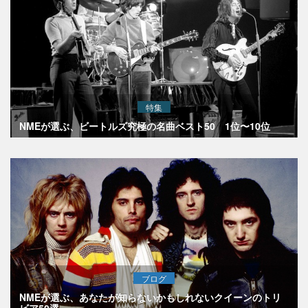
特集
NMEが選ぶ、ビートルズ究極の名曲ベスト50 1位〜10位
ブログ
NMEが選ぶ、あなたが知らないかもしれないクイーンのトリ
ビア50選