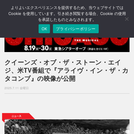
よりよいエクスペリエンスを提供するため、当ウェブサイトでは
T
o
Cookie を使用しています。引き続き閲覧する場合、Cookie の使用
g
を承諾したものとみなされます。
g
OK
プライバシーポリシー
l
e
n
a
v
i
クイーンズ・オブ・ザ・ストーン・エイ
g
ジ、米TV番組で『アライヴ・イン・ザ・カ
a
t
タコンブ』の映像が公開
i
o
2025.7.11 金曜日
n