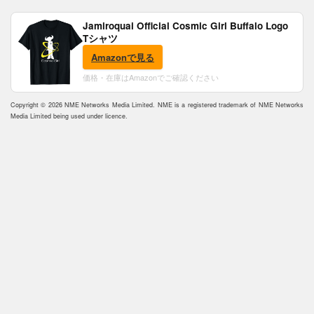
Jamiroquai Official Cosmic Girl Buffalo Logo
Tシャツ
Amazonで見る
価格・在庫はAmazonでご確認ください
Copyright © 2026 NME Networks Media Limited. NME is a registered trademark of NME Networks
Media Limited being used under licence.