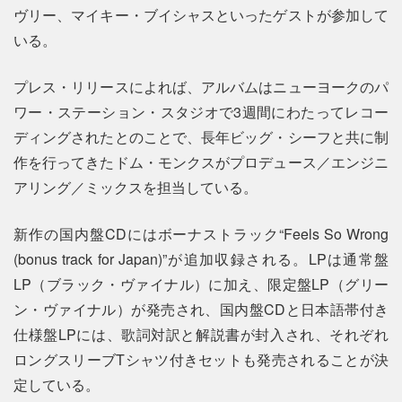
ヴリー、マイキー・ブイシャスといったゲストが参加して
いる。
プレス・リリースによれば、アルバムはニューヨークのパ
ワー・ステーション・スタジオで3週間にわたってレコー
ディングされたとのことで、長年ビッグ・シーフと共に制
作を行ってきたドム・モンクスがプロデュース／エンジニ
アリング／ミックスを担当している。
新作の国内盤CDにはボーナストラック“Feels So Wrong
(bonus track for Japan)”が追加収録される。LPは通常盤
LP（ブラック・ヴァイナル）に加え、限定盤LP（グリー
ン・ヴァイナル）が発売され、国内盤CDと日本語帯付き
仕様盤LPには、歌詞対訳と解説書が封入され、それぞれ
ロングスリーブTシャツ付きセットも発売されることが決
定している。