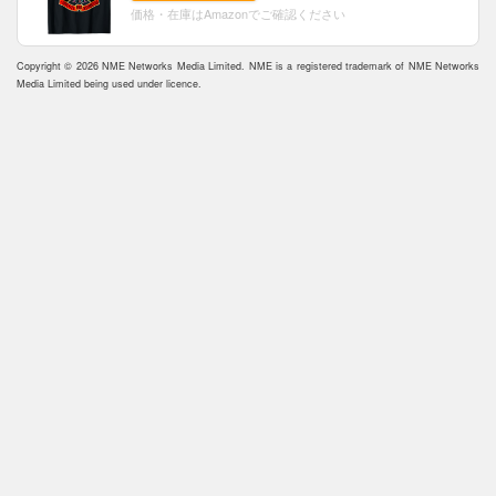
価格・在庫はAmazonでご確認ください
Copyright © 2026 NME Networks Media Limited. NME is a registered trademark of NME Networks
Media Limited being used under licence.