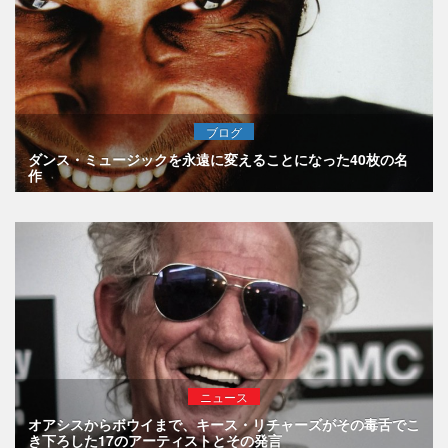
ブログ
ダンス・ミュージックを永遠に変えることになった40枚の名
作
ニュース
オアシスからボウイまで、キース・リチャーズがその毒舌でこ
き下ろした17のアーティストとその発言