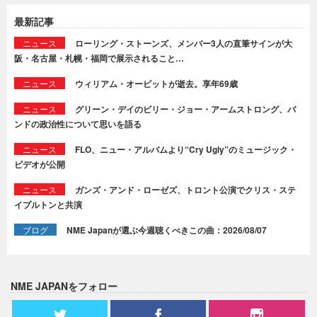
最新記事
ニュース
ローリング・ストーンズ、メンバー3人の直筆サインが大
阪・名古屋・札幌・福岡で展示されること…
ニュース
ウィリアム・オービットが逝去。享年69歳
ニュース
グリーン・デイのビリー・ジョー・アームストロング、バ
ンドの政治性について思いを語る
ニュース
FLO、ニュー・アルバムより“Cry Ugly”のミュージック・
ビデオが公開
ニュース
ガンズ・アンド・ローゼズ、トロント公演でクリス・ステ
イプルトンと共演
ブログ
NME Japanが選ぶ今週聴くべきこの曲：2026/08/07
NME JAPANをフォロー