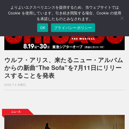
よりよいエクスペリエンスを提供するため、当ウェブサイトでは
T
o
Cookie を使用しています。引き続き閲覧する場合、Cookie の使用
g
を承諾したものとみなされます。
g
OK
プライバシーポリシー
l
e
n
a
v
i
ウルフ・アリス、来たるニュー・アルバム
g
からの新曲“The Sofa”を7月11日にリリー
a
t
スすることを発表
i
o
2025.7.3 木曜日
n