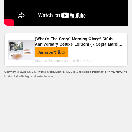
(What's The Story) Morning Glory? (30th
Anniversary Deluxe Edition) ( - Sepia Marble
Vinyl) [Analog]
Amazonで見る
価格・在庫はAmazonでご確認ください
Copyright © 2026 NME Networks Media Limited. NME is a registered trademark of NME Networks
Media Limited being used under licence.