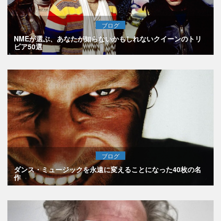
ブログ
NMEが選ぶ、あなたが知らないかもしれないクイーンのトリ
ビア50選
ブログ
ダンス・ミュージックを永遠に変えることになった40枚の名
作