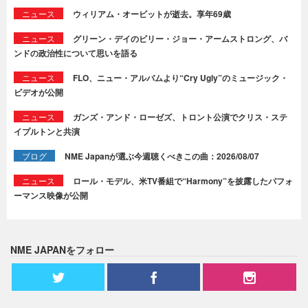
ニュース
ウィリアム・オービットが逝去。享年69歳
ニュース
グリーン・デイのビリー・ジョー・アームストロング、バ
ンドの政治性について思いを語る
ニュース
FLO、ニュー・アルバムより“Cry Ugly”のミュージック・
ビデオが公開
ニュース
ガンズ・アンド・ローゼズ、トロント公演でクリス・ステ
イプルトンと共演
ブログ
NME Japanが選ぶ今週聴くべきこの曲：2026/08/07
ニュース
ロール・モデル、米TV番組で“Harmony”を披露したパフォ
ーマンス映像が公開
NME JAPANをフォロー