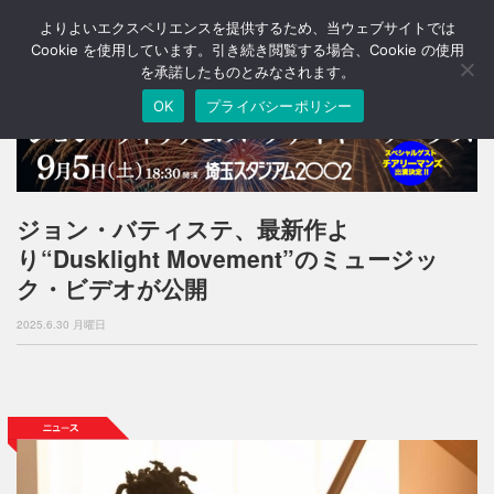
よりよいエクスペリエンスを提供するため、当ウェブサイトでは
T
o
Cookie を使用しています。引き続き閲覧する場合、Cookie の使用
g
を承諾したものとみなされます。
g
OK
プライバシーポリシー
l
e
n
a
v
i
ジョン・バティステ、最新作よ
g
り“Dusklight Movement”のミュージッ
a
t
ク・ビデオが公開
i
o
2025.6.30 月曜日
n