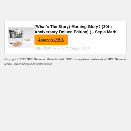
(What's The Story) Morning Glory? (30th
Anniversary Deluxe Edition) ( - Sepia Marble
Vinyl) [Analog]
Amazonで見る
価格・在庫はAmazonでご確認ください
Copyright © 2026 NME Networks Media Limited. NME is a registered trademark of NME Networks
Media Limited being used under licence.