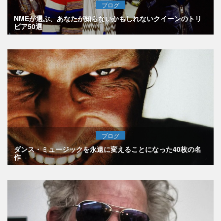
ブログ
NMEが選ぶ、あなたが知らないかもしれないクイーンのトリ
ビア50選
ブログ
ダンス・ミュージックを永遠に変えることになった40枚の名
作