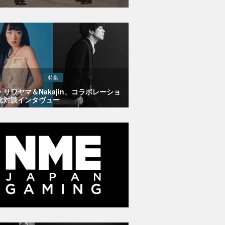
特集
・サワヤマ＆Nakajin、コラボレーショ
念対談インタヴュー