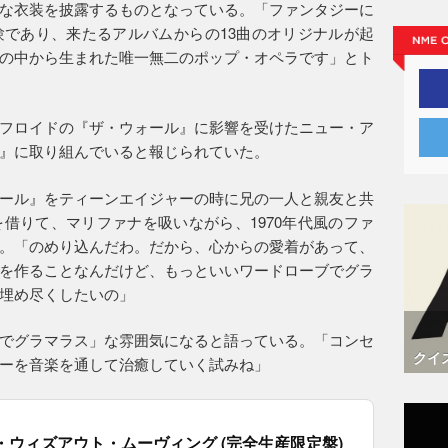
な衣装を披露するものとなっている。「ファンタジーに
であり、来たるアルバムからの13曲のオリジナルが起
の中から生まれた唯一無二のポップ・オペラです」とト
フロイドの『ザ・ウォール』に影響を受けたニュー・ア
』に取り組んでいると報じられていた。
ール』をティーンエイジャーの時に兄の一人と親友と共
借りて、マリファナを吸いながら、1970年代風のファ
。「のめり込んだわ。だから、心からの愛着があって、
を作ることなんだけど、もっといいワードローブでグラ
埋め尽くしたいの」
でグラマラス」な雰囲気になると語っている。「コンセ
クイ
ーを音楽を通して治癒していく試みね」
・ウィズアウト・ムーヴィング (完全生産限定盤)