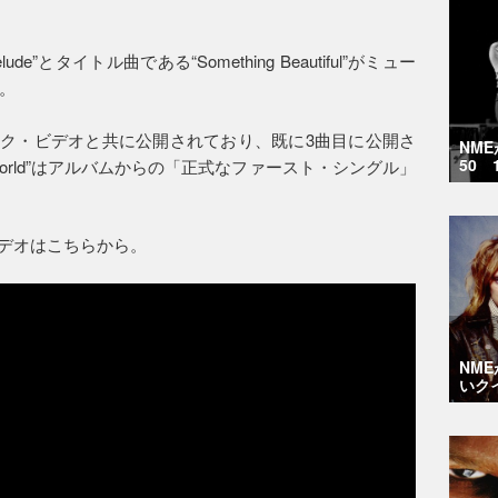
”とタイトル曲である“Something Beautiful”がミュー
。
がミュージック・ビデオと共に公開されており、既に3曲目に公開さ
NM
50 
e World”はアルバムからの「正式なファースト・シングル」
ック・ビデオはこちらから。
NM
いク