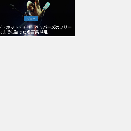
ブログ
ド・ホット・チリ・ペッパーズのフリー
れまでに語った名言集14選