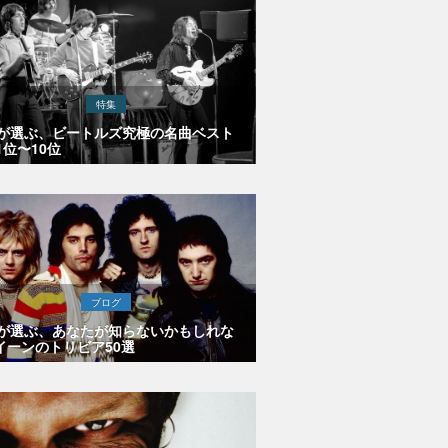
特集
Eが選ぶ、ビートルズ究極の名曲ベスト
1位〜10位
ブログ
Eが選ぶ、あなたが知らないかもしれな
イーンのトリビア50選