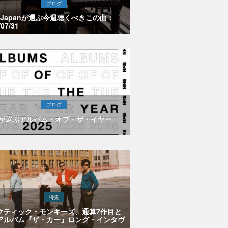
ブログ
E Japanが選ぶ今週聴くべきこの曲：
/07/31
ブログ
Eが選ぶアルバム・オブ・ザ・イヤー
特集
クティック・モンキーズ、通算7作目と
アルバム『ザ・カー』ロング・インタヴ