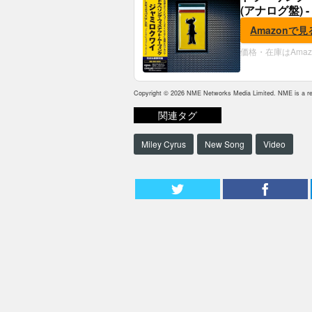
(アナログ盤) -
Amazonで見
価格・在庫はAma
Copyright © 2026 NME Networks Media Limited. NME is a reg
関連タグ
Miley Cyrus
New Song
Video