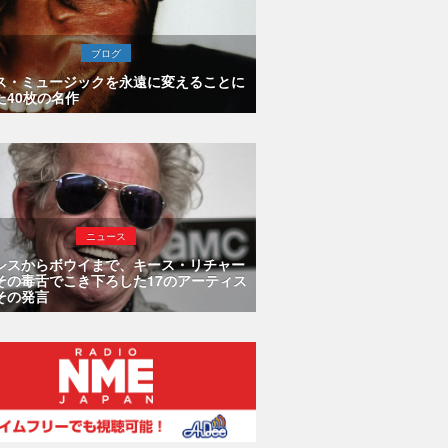
ブログ
ス・ミュージックを永遠に変えることに
た40枚の名作
ニュース
シスからボウイまで、キース・リチャー
その毒舌でこき下ろした17のアーティス
その発言