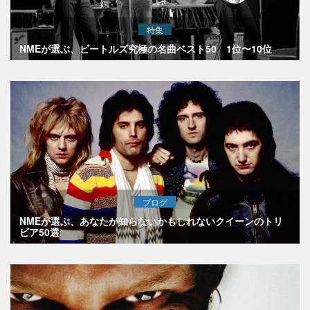
特集
NMEが選ぶ、ビートルズ究極の名曲ベスト50 1位〜10位
ブログ
NMEが選ぶ、あなたが知らないかもしれないクイーンのトリ
ビア50選