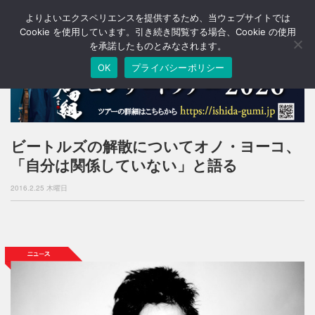
よりよいエクスペリエンスを提供するため、当ウェブサイトでは
T
o
Cookie を使用しています。引き続き閲覧する場合、Cookie の使用
g
を承諾したものとみなされます。
g
OK
プライバシーポリシー
l
e
n
a
v
i
ビートルズの解散についてオノ・ヨーコ、
g
「自分は関係していない」と語る
a
t
2016.2.25 木曜日
i
o
n