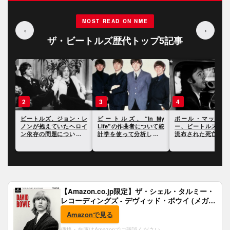
MOST READ ON NME
‹
›
ザ・ビートルズ歴代トップ5記事
3
4
5
・レ
ビートルズ、“In My
ポール・マッカートニ
ビートルズ、ソニー
ロイ
Life”の作曲者について統
ー、ビートルズ解散時に
クチャーズによって
ての
計学を使って分析した研
流布された死亡説につい
公認伝記映画が公開
究結果が発表に
て振り返る
ることが明らかに
【Amazon.co.jp限定】ザ・シェル・タルミー・
レコーディングズ - デヴィッド・ボウイ (メガジ
ャケ付)
Amazonで見る
価格・在庫はAmazonでご確認ください