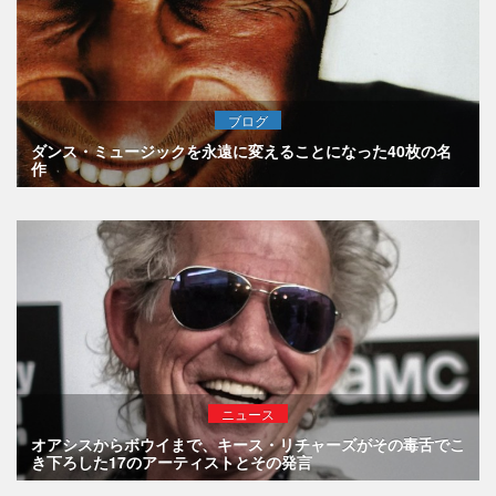
ブログ
ダンス・ミュージックを永遠に変えることになった40枚の名
作
ニュース
オアシスからボウイまで、キース・リチャーズがその毒舌でこ
き下ろした17のアーティストとその発言