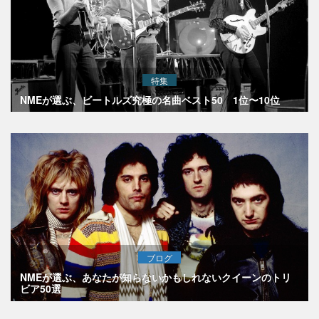
特集
NMEが選ぶ、ビートルズ究極の名曲ベスト50 1位〜10位
ブログ
NMEが選ぶ、あなたが知らないかもしれないクイーンのトリ
ビア50選