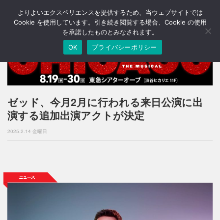
よりよいエクスペリエンスを提供するため、当ウェブサイトでは
T
o
Cookie を使用しています。引き続き閲覧する場合、Cookie の使用
g
を承諾したものとみなされます。
g
OK
プライバシーポリシー
l
e
n
a
v
i
ゼッド、今月2月に行われる来日公演に出
g
演する追加出演アクトが決定
a
t
2025.2.14 金曜日
i
o
n