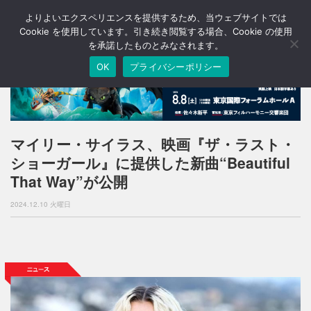
よりよいエクスペリエンスを提供するため、当ウェブサイトでは
T
o
Cookie を使用しています。引き続き閲覧する場合、Cookie の使用
g
を承諾したものとみなされます。
g
OK
プライバシーポリシー
l
e
n
a
v
i
マイリー・サイラス、映画『ザ・ラスト・
g
ショーガール』に提供した新曲“Beautiful
a
t
That Way”が公開
i
o
2024.12.10 火曜日
n