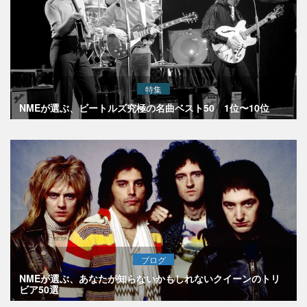
特集
NMEが選ぶ、ビートルズ究極の名曲ベスト50 1位〜10位
ブログ
NMEが選ぶ、あなたが知らないかもしれないクイーンのトリ
ビア50選