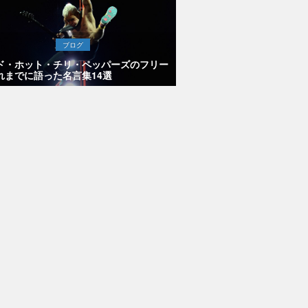
ブログ
ド・ホット・チリ・ペッパーズのフリー
れまでに語った名言集14選