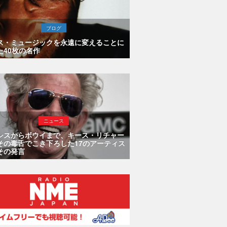
ブログ
ス・ミュージックを永遠に変えることに
た40枚の名作
ニュース
シスからボウイまで、キース・リチャー
その毒舌でこき下ろした17のアーティス
その発言