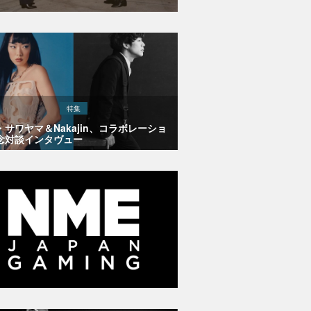
特集
・サワヤマ＆Nakajin、コラボレーショ
念対談インタヴュー