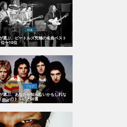
特集
Eが選ぶ、ビートルズ究極の名曲ベスト
1位〜10位
ブログ
Eが選ぶ、あなたが知らないかもしれな
イーンのトリビア50選