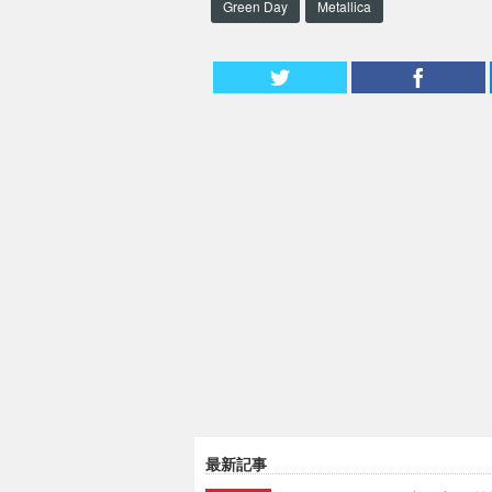
Green Day
Metallica
最新記事