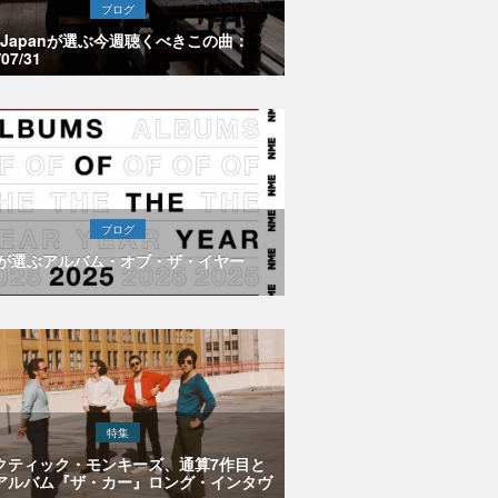
ブログ
E Japanが選ぶ今週聴くべきこの曲：
/07/31
ブログ
Eが選ぶアルバム・オブ・ザ・イヤー
特集
クティック・モンキーズ、通算7作目と
アルバム『ザ・カー』ロング・インタヴ