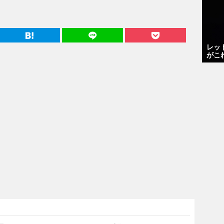
レッ
がこ