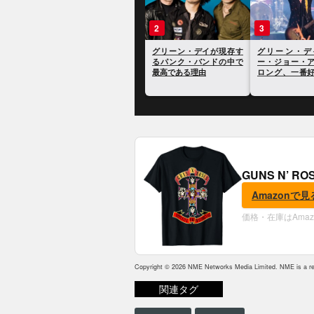
1
2
3
グリーン・デイのビリ
グリーン・デイが現存す
グリーン・デ
ー・ジョー、トランプ大
るパンク・バンドの中で
ー・ジョー・
統領を支持するファンに
最高である理由
ロング、一番
自身のアルバムを聴くな
の曲とアルバム
と求める
GUNS N’ R
Amazonで見
価格・在庫はAma
Copyright © 2026 NME Networks Media Limited. NME is a reg
関連タグ