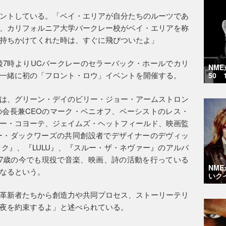
ントしている。「ベイ・エリアが自分たちのルーツであ
、カリフォルニア大学バークレー校がベイ・エリアを称
持ちかけてくれた時は、すぐに飛びついたよ」
後7時よりUCバークレーのセラーバック・ホールでカリ
NM
一緒に初の「フロント・ロウ」イベントを開催する。
50 
は、グリーン・デイのビリー・ジョー・アームストロン
会長兼CEOのマーク・ベニオフ、ベーシストのレス・
ー・コヨーテ、ジェイムズ・ヘットフィールド、映画監
ー・ダックワーズの共同創設者でデザイナーのデヴィッ
ク』、『LULU』、『スルー・ザ・ネヴァー』のアルバ
7歳の今でも現役で音楽、映画、詩の活動を行っている
NM
なるという。
いク
革新者たちから創造力や共同プロセス、ストーリーテリ
夜を約束するよ」と述べられている。