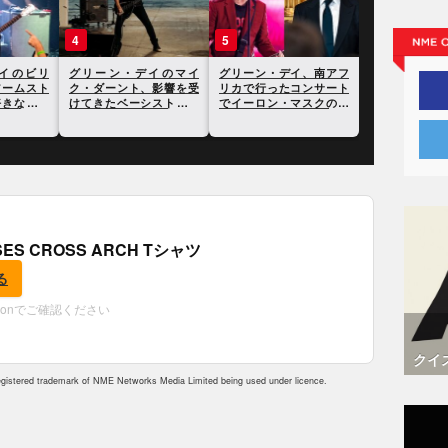
4
5
イのビリ
グリーン・デイのマイ
グリーン・デイ、南アフ
アームスト
ク・ダーント、影響を受
リカで行ったコンサート
好きな自身
けてきたベーシストにつ
でイーロン・マスクの名
を明かす
いて語る
前を挙げて批判
OSES CROSS ARCH Tシャツ
る
zonでご確認ください
クイ
istered trademark of NME Networks Media Limited being used under licence.