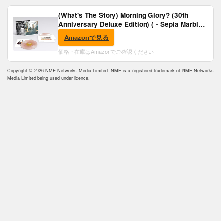
(What's The Story) Morning Glory? (30th
Anniversary Deluxe Edition) ( - Sepia Marble
Vinyl) [Analog]
Amazonで見る
価格・在庫はAmazonでご確認ください
Copyright © 2026 NME Networks Media Limited. NME is a registered trademark of NME Networks
Media Limited being used under licence.