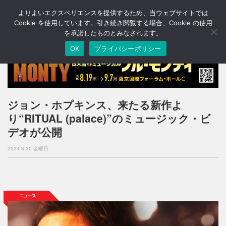
よりよいエクスペリエンスを提供するため、当ウェブサイトでは
T
o
Cookie を使用しています。引き続き閲覧する場合、Cookie の使用
g
を承諾したものとみなされます。
g
OK
プライバシーポリシー
l
e
n
a
v
i
ジョン・ホプキンス、来たる新作よ
g
り“RITUAL (palace)”のミュージック・ビ
a
t
デオが公開
i
o
2024.8.30 金曜日
n