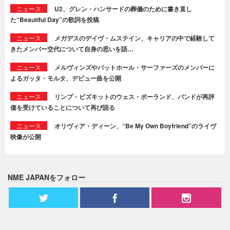
ニュース
U2、グレン・ハンサードの葬儀のために書き直し
た“Beautiful Day”の歌詞を投稿
ニュース
メガデスのデイヴ・ムステイン、キャリアの中で経験して
きたメンバー交代について自身の思いを語…
ニュース
メルヴィンズやバットホール・サーファーズのメンバーに
よるガッタ・モルタ、デビュー曲を公開
ニュース
リンプ・ビズキットのウェス・ボーランド、バンドが再評
価を受けていることについて再び語る
ニュース
オリヴィア・ディーン、“Be My Own Boyfriend”のライヴ
映像が公開
NME JAPANをフォロー