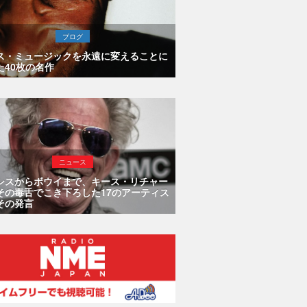
ブログ
ス・ミュージックを永遠に変えることに
た40枚の名作
ニュース
シスからボウイまで、キース・リチャー
その毒舌でこき下ろした17のアーティス
その発言