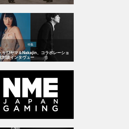
特集
・サワヤマ＆Nakajin、コラボレーショ
念対談インタヴュー