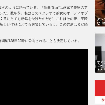
ーは次のように語っている。「新曲“Star”は画家で作家のア
ンだ。数年前、私はこのスタジオで彼女のオーディオブ
文章にとても感銘を受けたのだが、これはその後、実際
ダン
なっ
新しい作品にとても興奮しているよ。この共演はまだ続
本時間8月28日22時に公開されることも決定している。
オア
ズが
トと