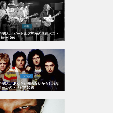
特集
Eが選ぶ、ビートルズ究極の名曲ベスト
1位〜10位
ブログ
Eが選ぶ、あなたが知らないかもしれな
イーンのトリビア50選