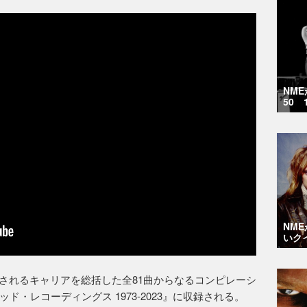
NM
50 
NM
いク
リリースされるキャリアを総括した全81曲からなるコンピレーシ
・レコーディングス 1973-2023』に収録される。