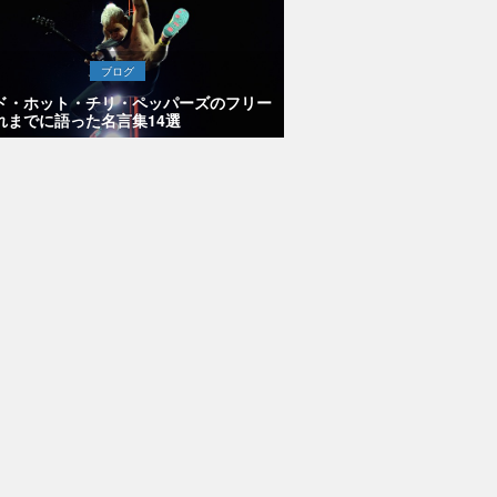
ブログ
ド・ホット・チリ・ペッパーズのフリー
れまでに語った名言集14選