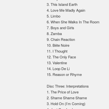
3. This Island Earth
4. Love Me Madly Again
5. Limbo
6. When She Walks In The Room
7. Boys and Girls
8. Zamba
9. Chain Reaction
10. Bête Noire
11. I Thought
12. The Only Face
13. Valentine
14. Loop De Li
15. Reason or Rhyme
Disc Three: Interpretations
1. The Price of Love
2. Shame Shame Shame
3. Hold On (I’m Coming)