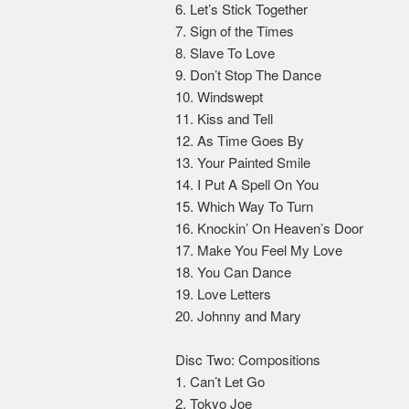
6. Let’s Stick Together
7. Sign of the Times
8. Slave To Love
9. Don’t Stop The Dance
10. Windswept
11. Kiss and Tell
12. As Time Goes By
13. Your Painted Smile
14. I Put A Spell On You
15. Which Way To Turn
16. Knockin’ On Heaven’s Door
17. Make You Feel My Love
18. You Can Dance
19. Love Letters
20. Johnny and Mary
Disc Two: Compositions
1. Can’t Let Go
2. Tokyo Joe