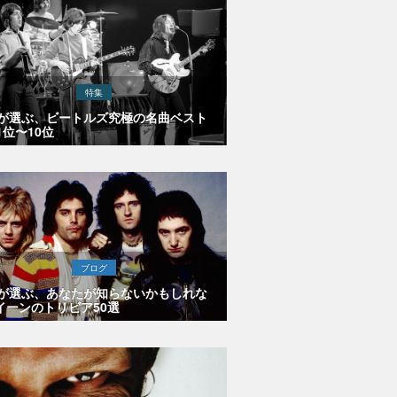
特集
Eが選ぶ、ビートルズ究極の名曲ベスト
1位〜10位
ブログ
Eが選ぶ、あなたが知らないかもしれな
イーンのトリビア50選