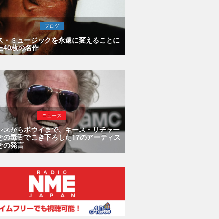
ブログ
ス・ミュージックを永遠に変えることに
た40枚の名作
ニュース
シスからボウイまで、キース・リチャー
その毒舌でこき下ろした17のアーティス
その発言