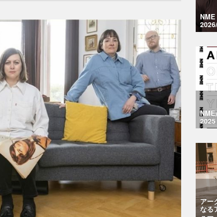
NM
2026
NM
2025
アー
なる
ュー