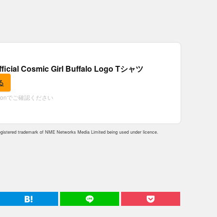
fficial Cosmic Girl Buffalo Logo Tシャツ
る
zonでご確認ください
istered trademark of NME Networks Media Limited being used under licence.