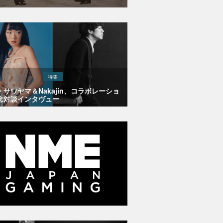
特集
・サワヤマ＆Nakajin、コラボレーショ
念対談インタヴュー