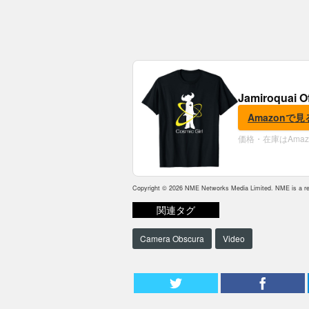
Jamiroquai O
Amazonで見
価格・在庫はAma
Copyright © 2026 NME Networks Media Limited. NME is a reg
関連タグ
Camera Obscura
Video