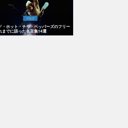
ブログ
ド・ホット・チリ・ペッパーズのフリー
れまでに語った名言集14選