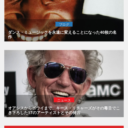
ブログ
ダンス・ミュージックを永遠に変えることになった40枚の名
作
ニュース
オアシスからボウイまで、キース・リチャーズがその毒舌でこ
き下ろした17のアーティストとその発言