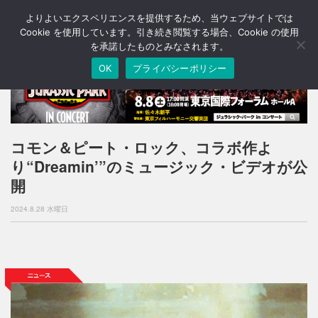
よりよいエクスペリエンスを提供するため、当ウェブサイトでは
T
o
Cookie を使用しています。引き続き閲覧する場合、Cookie の使用
g
を承諾したものとみなされます。
g
OK
プライバシーポリシー
l
e
n
a
v
i
コモン＆ピート・ロック、コラボ作よ
g
り“Dreamin’”のミュージック・ビデオが公
a
t
開
i
o
2024.8.28 水曜日
n