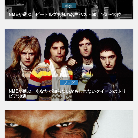
特集
NMEが選ぶ、ビートルズ究極の名曲ベスト50 1位〜10位
ブログ
NMEが選ぶ、あなたが知らないかもしれないクイーンのトリ
ビア50選