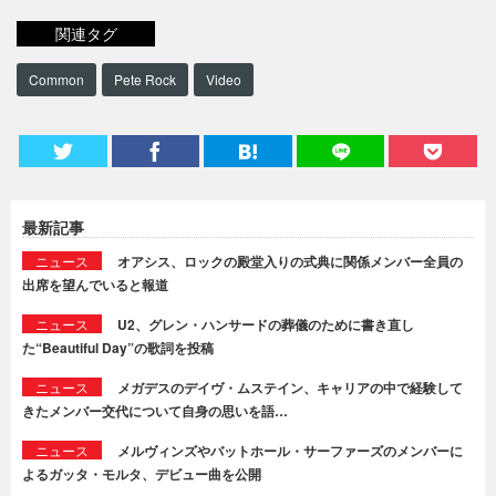
関連タグ
Common
Pete Rock
Video
最新記事
ニュース
オアシス、ロックの殿堂入りの式典に関係メンバー全員の
出席を望んでいると報道
ニュース
U2、グレン・ハンサードの葬儀のために書き直し
た“Beautiful Day”の歌詞を投稿
ニュース
メガデスのデイヴ・ムステイン、キャリアの中で経験して
きたメンバー交代について自身の思いを語…
ニュース
メルヴィンズやバットホール・サーファーズのメンバーに
よるガッタ・モルタ、デビュー曲を公開