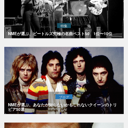
特集
NMEが選ぶ、ビートルズ究極の名曲ベスト50 1位〜10位
ブログ
NMEが選ぶ、あなたが知らないかもしれないクイーンのトリ
ビア50選