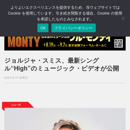
よりよいエクスペリエンスを提供するため、当ウェブサイトでは
T
o
Cookie を使用しています。引き続き閲覧する場合、Cookie の使用
g
を承諾したものとみなされます。
g
OK
プライバシーポリシー
l
e
n
a
v
i
ジョルジャ・スミス、最新シング
g
ル“High”のミュージック・ビデオが公開
a
t
2024.8.16 金曜日
i
o
n