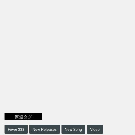
関連タグ
Fever 333
New Releases
New Song
Video