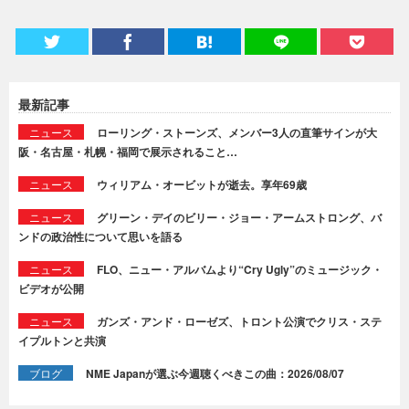
最新記事
ニュース
ローリング・ストーンズ、メンバー3人の直筆サインが大
阪・名古屋・札幌・福岡で展示されること…
ニュース
ウィリアム・オービットが逝去。享年69歳
ニュース
グリーン・デイのビリー・ジョー・アームストロング、バ
ンドの政治性について思いを語る
ニュース
FLO、ニュー・アルバムより“Cry Ugly”のミュージック・
ビデオが公開
ニュース
ガンズ・アンド・ローゼズ、トロント公演でクリス・ステ
イプルトンと共演
ブログ
NME Japanが選ぶ今週聴くべきこの曲：2026/08/07