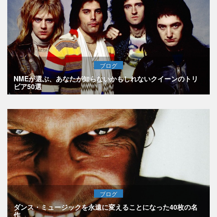
ブログ
NMEが選ぶ、あなたが知らないかもしれないクイーンのトリ
ビア50選
ブログ
ダンス・ミュージックを永遠に変えることになった40枚の名
作