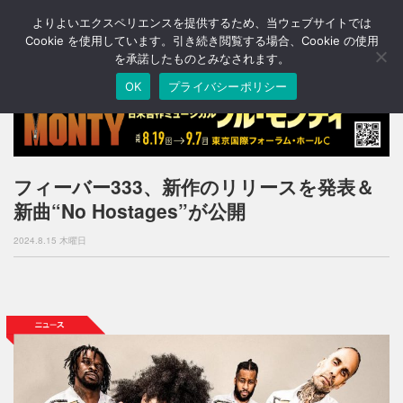
よりよいエクスペリエンスを提供するため、当ウェブサイトでは
T
o
Cookie を使用しています。引き続き閲覧する場合、Cookie の使用
g
を承諾したものとみなされます。
g
OK
プライバシーポリシー
l
e
n
a
v
i
フィーバー333、新作のリリースを発表＆
g
新曲“No Hostages”が公開
a
t
2024.8.15 木曜日
i
o
n