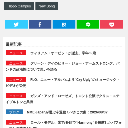
Hippo Campus
New Song
最新記事
ニュース
ウィリアム・オービットが逝去。享年69歳
ニュース
グリーン・デイのビリー・ジョー・アームストロング、バ
ンドの政治性について思いを語る
ニュース
FLO、ニュー・アルバムより“Cry Ugly”のミュージック・
ビデオが公開
ニュース
ガンズ・アンド・ローゼズ、トロント公演でクリス・ステ
イプルトンと共演
ブログ
NME Japanが選ぶ今週聴くべきこの曲：2026/08/07
ニュース
ロール・モデル、米TV番組で“Harmony”を披露したパフォ