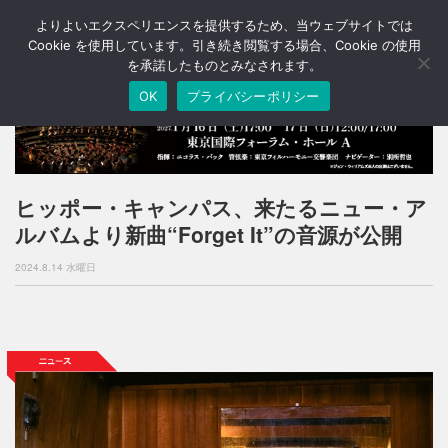
よりよいエクスペリエンスを提供するため、当ウェブサイトでは
T
o
Cookie を使用しています。引き続き閲覧する場合、Cookie の使用
g
を承諾したものとみなされます。
g
OK
プライバシーポリシー
l
e
n
a
v
i
ヒッポー・キャンパス、来たるニュー・ア
g
ルバムより新曲“Forget It”の音源が公開
a
t
2024.8.14 水曜日
i
o
n