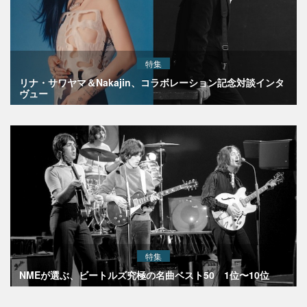
特集
リナ・サワヤマ＆Nakajin、コラボレーション記念対談インタ
ヴュー
特集
NMEが選ぶ、ビートルズ究極の名曲ベスト50 1位〜10位