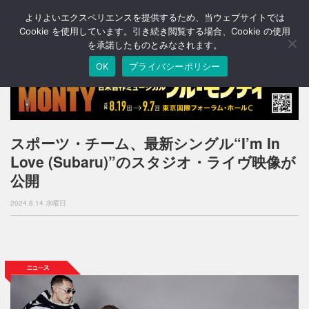
よりよいエクスペリエンスを提供するため、当ウェブサイトでは
T
o
Cookie を使用しています。引き続き閲覧する場合、Cookie の使用
g
を承諾したものとみなされます。
g
OK
プライバシーポリシー
l
e
n
a
v
i
スポーツ・チーム、最新シングル“I’m In
g
Love (Subaru)”のスタジオ・ライヴ映像が
a
t
公開
i
o
2024.8.14 水曜日
n