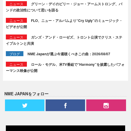
ニュース
グリーン・デイのビリー・ジョー・アームストロング、バ
ンドの政治性について思いを語る
ニュース
FLO、ニュー・アルバムより“Cry Ugly”のミュージック・
ビデオが公開
ニュース
ガンズ・アンド・ローゼズ、トロント公演でクリス・ステ
イプルトンと共演
ブログ
NME Japanが選ぶ今週聴くべきこの曲：2026/08/07
ニュース
ロール・モデル、米TV番組で“Harmony”を披露したパフォ
ーマンス映像が公開
NME JAPANをフォロー