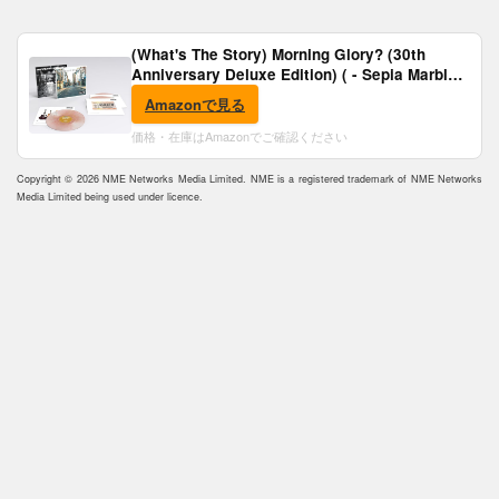
(What's The Story) Morning Glory? (30th
Anniversary Deluxe Edition) ( - Sepia Marble
Vinyl) [Analog]
Amazonで見る
価格・在庫はAmazonでご確認ください
Copyright © 2026 NME Networks Media Limited. NME is a registered trademark of NME Networks
Media Limited being used under licence.