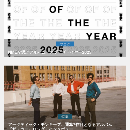
ブログ
NMEが選ぶアルバム・オブ・ザ・イヤー2025
特集
アークティック・モンキーズ、通算7作目となるアルバム
『ザ・カー』ロング・インタヴュー