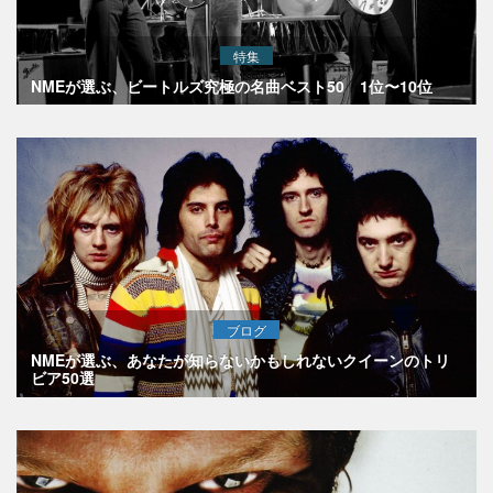
特集
NMEが選ぶ、ビートルズ究極の名曲ベスト50 1位〜10位
ブログ
NMEが選ぶ、あなたが知らないかもしれないクイーンのトリ
ビア50選