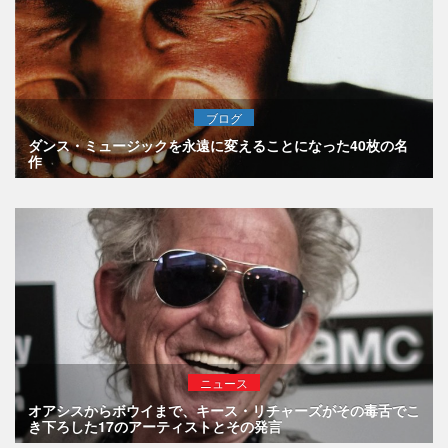
ブログ
ダンス・ミュージックを永遠に変えることになった40枚の名
作
ニュース
オアシスからボウイまで、キース・リチャーズがその毒舌でこ
き下ろした17のアーティストとその発言