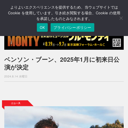
よりよいエクスペリエンスを提供するため、当ウェブサイトでは
T
o
Cookie を使用しています。引き続き閲覧する場合、Cookie の使用
g
を承諾したものとみなされます。
g
OK
プライバシーポリシー
l
e
n
a
v
i
ベンソン・ブーン、2025年1月に初来日公
g
演が決定
a
t
2024.8.14 水曜日
i
o
n