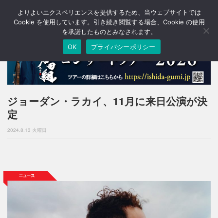
よりよいエクスペリエンスを提供するため、当ウェブサイトでは
T
o
Cookie を使用しています。引き続き閲覧する場合、Cookie の使用
g
を承諾したものとみなされます。
g
OK
プライバシーポリシー
l
e
n
a
v
i
ジョーダン・ラカイ、11月に来日公演が決
g
定
a
t
2024.8.13 火曜日
i
o
n