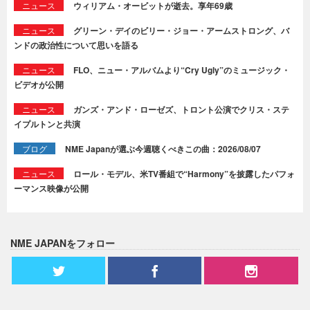
ニュース
ウィリアム・オービットが逝去。享年69歳
ニュース
グリーン・デイのビリー・ジョー・アームストロング、バ
ンドの政治性について思いを語る
ニュース
FLO、ニュー・アルバムより“Cry Ugly”のミュージック・
ビデオが公開
ニュース
ガンズ・アンド・ローゼズ、トロント公演でクリス・ステ
イプルトンと共演
ブログ
NME Japanが選ぶ今週聴くべきこの曲：2026/08/07
ニュース
ロール・モデル、米TV番組で“Harmony”を披露したパフォ
ーマンス映像が公開
NME JAPANをフォロー