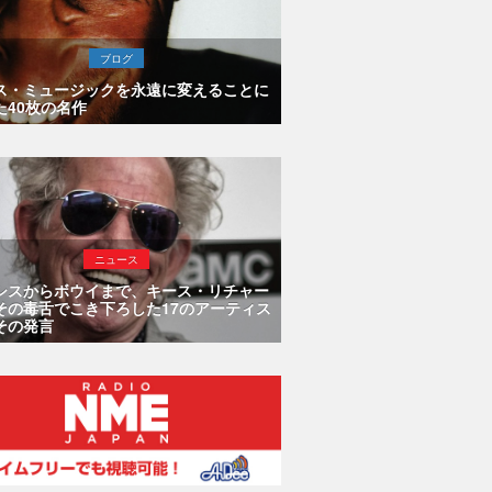
ブログ
ス・ミュージックを永遠に変えることに
た40枚の名作
ニュース
シスからボウイまで、キース・リチャー
その毒舌でこき下ろした17のアーティス
その発言