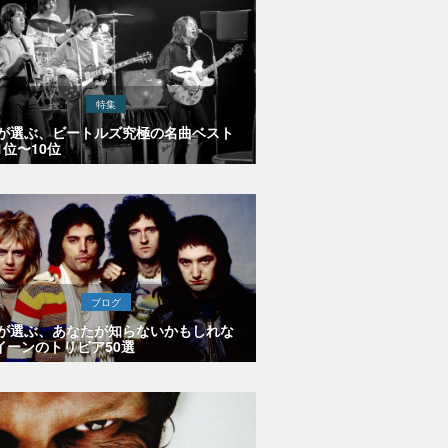
特集
Eが選ぶ、ビートルズ究極の名曲ベスト
1位〜10位
ブログ
Eが選ぶ、あなたが知らないかもしれな
イーンのトリビア50選