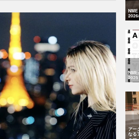
NM
2026
NM
2025
アー
なる
ュー