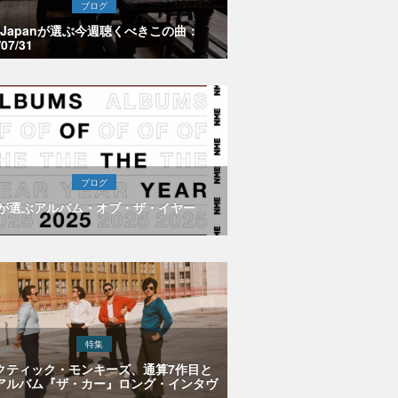
ブログ
E Japanが選ぶ今週聴くべきこの曲：
/07/31
ブログ
Eが選ぶアルバム・オブ・ザ・イヤー
特集
クティック・モンキーズ、通算7作目と
アルバム『ザ・カー』ロング・インタヴ