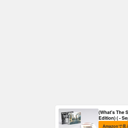
(What's The S
Edition) ( - S
Amazonで見