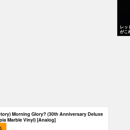
レッ
がこ
tory) Morning Glory? (30th Anniversary Deluxe
epia Marble Vinyl) [Analog]
る