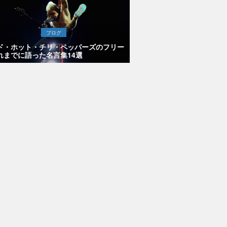
ブログ
ド・ホット・チリ・ペッパーズのフリー
れまでに語った名言集14選