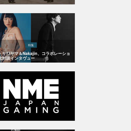
特集
・サワヤマ＆Nakajin、コラボレーショ
念対談インタヴュー