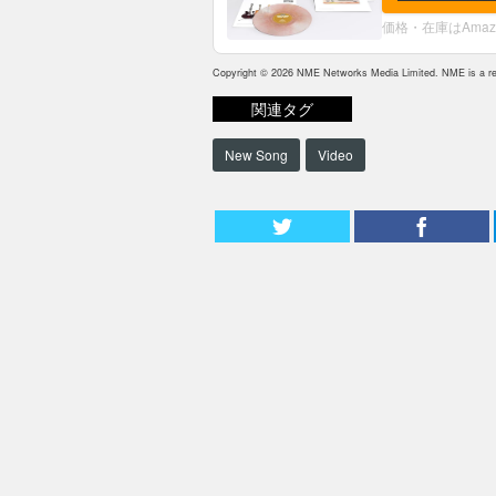
価格・在庫はAma
Copyright © 2026 NME Networks Media Limited. NME is a reg
関連タグ
New Song
Video