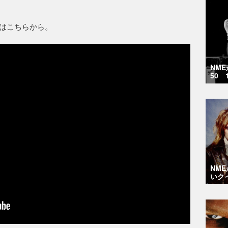
デオはこちらから。
NM
50 
NM
いク