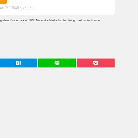
zonでご確認ください
istered trademark of NME Networks Media Limited being used under licence.