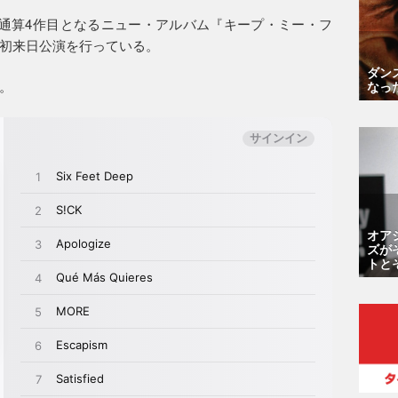
通算4作目となるニュー・アルバム『キープ・ミー・フ
初来日公演を行っている。
ダン
。
なっ
オア
ズが
トと