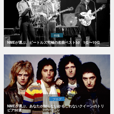
特集
NMEが選ぶ、ビートルズ究極の名曲ベスト50 1位〜10位
ブログ
NMEが選ぶ、あなたが知らないかもしれないクイーンのトリ
ビア50選