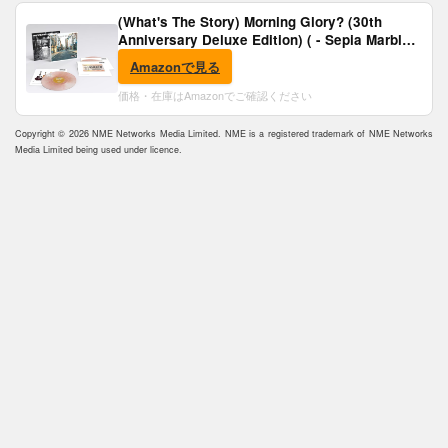
(What's The Story) Morning Glory? (30th
Anniversary Deluxe Edition) ( - Sepia Marble
Vinyl) [Analog]
Amazonで見る
価格・在庫はAmazonでご確認ください
Copyright © 2026 NME Networks Media Limited. NME is a registered trademark of NME Networks
Media Limited being used under licence.