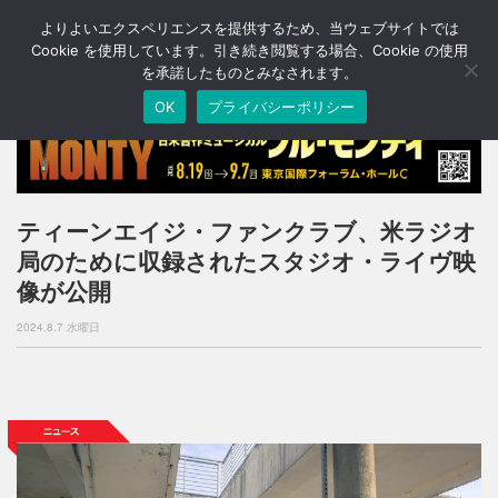
よりよいエクスペリエンスを提供するため、当ウェブサイトでは
T
o
Cookie を使用しています。引き続き閲覧する場合、Cookie の使用
g
を承諾したものとみなされます。
g
OK
プライバシーポリシー
l
e
n
a
v
i
ティーンエイジ・ファンクラブ、米ラジオ
g
局のために収録されたスタジオ・ライヴ映
a
t
像が公開
i
o
2024.8.7 水曜日
n