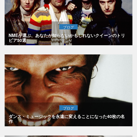
ブログ
NMEが選ぶ、あなたが知らないかもしれないクイーンのトリ
ビア50選
ブログ
ダンス・ミュージックを永遠に変えることになった40枚の名
作