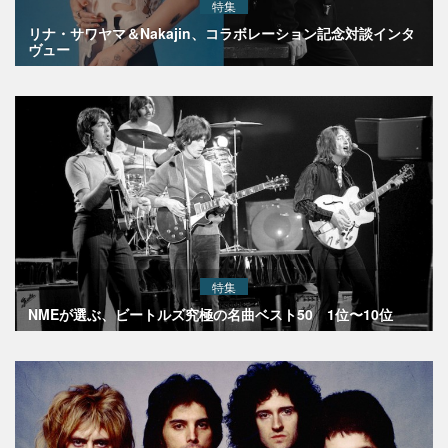
特集
リナ・サワヤマ＆Nakajin、コラボレーション記念対談インタ
ヴュー
特集
NMEが選ぶ、ビートルズ究極の名曲ベスト50 1位〜10位