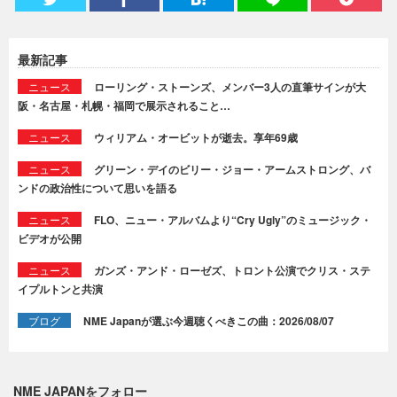
最新記事
ニュース
ローリング・ストーンズ、メンバー3人の直筆サインが大
阪・名古屋・札幌・福岡で展示されること…
ニュース
ウィリアム・オービットが逝去。享年69歳
ニュース
グリーン・デイのビリー・ジョー・アームストロング、バ
ンドの政治性について思いを語る
ニュース
FLO、ニュー・アルバムより“Cry Ugly”のミュージック・
ビデオが公開
ニュース
ガンズ・アンド・ローゼズ、トロント公演でクリス・ステ
イプルトンと共演
ブログ
NME Japanが選ぶ今週聴くべきこの曲：2026/08/07
NME JAPANをフォロー