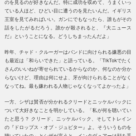
のを見るのが好きなんだ。特に成功を収めて、うまくいっ
ている人ほど、ひどい目に遭うのを見たいんだ。イギリス
王室を見てみればいい。ガンにでもなったら、誰もがその
話をしたがるだろう。誰かが殺されると、『大ニュース
だ』ということになる。どうしちまったんだよ」
昨年、チャド・クルーガーはバンドに向けられる嫌悪の目
も最近は「和らいできた」と語っている。「TikTokでたく
さんのいいねが寄せられているからなのか、何なのか分か
らないけど、理由は何にせよ、牙が向けられることがなく
なってね。最も嫌われる人物じゃなくなってよかったよ」
一方、シザは賛否が分かれるクリードとニッケルバックに
ついて大好きなことを明かしている。「私が何を聴いてい
たと思う？ クリード、ニッケルバック、そしてトレイン
の『ドロップス・オブ・ジュピター』よ。そういうものを
聴いていたの」とシザが言うと、インタヴュアーは顔を手