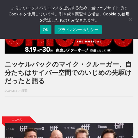
よりよいエクスペリエンスを提供するため、当ウェブサイトでは
T
o
Cookie を使用しています。引き続き閲覧する場合、Cookie の使用
g
を承諾したものとみなされます。
g
OK
プライバシーポリシー
l
e
n
a
v
i
ニッケルバックのマイク・クルーガー、自
g
分たちはサイバー空間でのいじめの先駆け
a
t
だったと語る
i
o
2024.8.1 木曜日
n