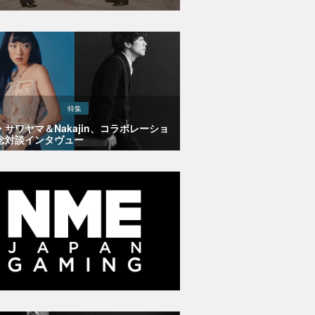
特集
・サワヤマ＆Nakajin、コラボレーショ
念対談インタヴュー