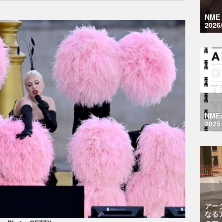
NM
2026
NM
2025
アー
なる
ュー