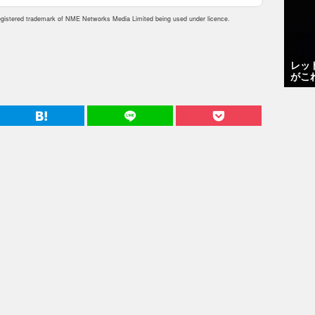
istered trademark of NME Networks Media Limited being used under licence.
レッ
がこ