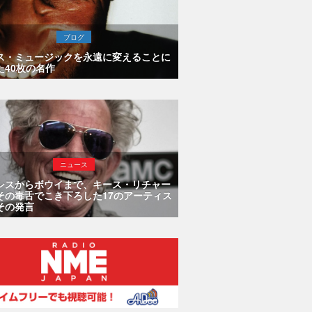
ブログ
ス・ミュージックを永遠に変えることに
た40枚の名作
ニュース
シスからボウイまで、キース・リチャー
その毒舌でこき下ろした17のアーティス
その発言