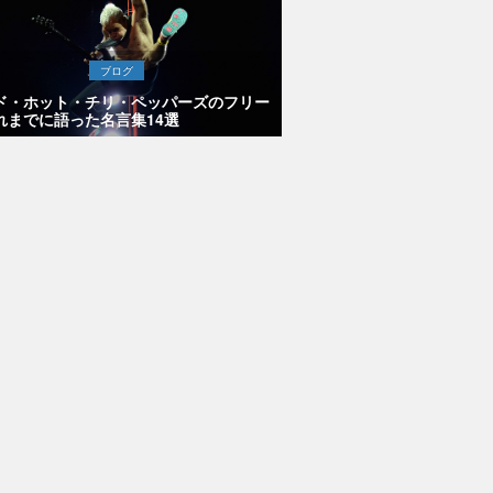
ブログ
ド・ホット・チリ・ペッパーズのフリー
れまでに語った名言集14選