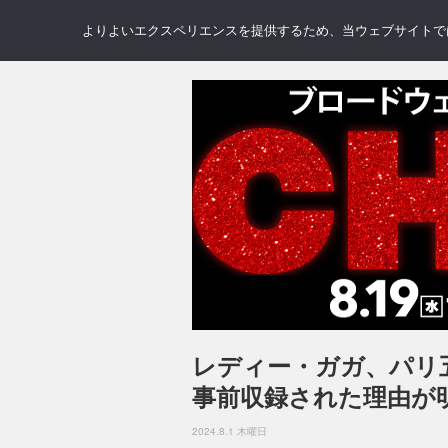
NEWS
REVIEWS
GAL
よりよいエクスペリエンスを提供するため、当ウェブサイトでは 
レディー・ガガ、パリ
事前収録された理由が
2024.8.1 木曜日