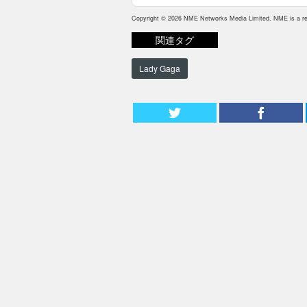
Copyright © 2026 NME Networks Media Limited. NME is a reg
関連タグ
Lady Gaga