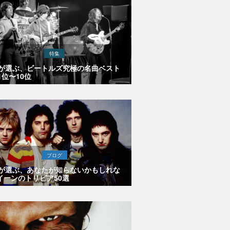
特集
Eが選ぶ、ビートルズ究極の名曲ベスト
1位〜10位
ブログ
Eが選ぶ、あなたが知らないかもしれな
イーンのトリビア50選