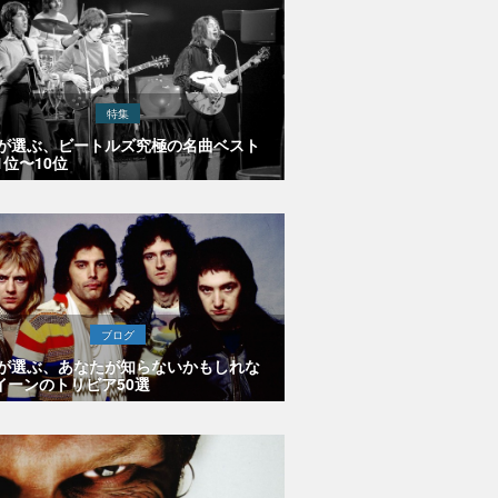
特集
Eが選ぶ、ビートルズ究極の名曲ベスト
1位〜10位
ブログ
Eが選ぶ、あなたが知らないかもしれな
イーンのトリビア50選