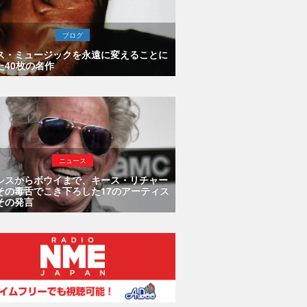
ブログ
ス・ミュージックを永遠に変えることに
た40枚の名作
ニュース
シスからボウイまで、キース・リチャー
その毒舌でこき下ろした17のアーティス
その発言