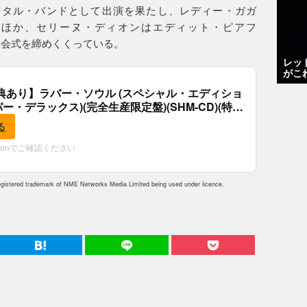
メタル・バンドとして出演を果たし、レディー・ガガ
s”を披露したほか、セリーヌ・ディオンはエディット・ピアフ
ヴァーで開会式を締めくくっている。
レッ
がこ
典あり】ラバー・ソウル (スペシャル・エディショ
パー・デラックス)(完全生産限定盤)(SHM-CD)(特
付)
る
zonでご確認ください
istered trademark of NME Networks Media Limited being used under licence.