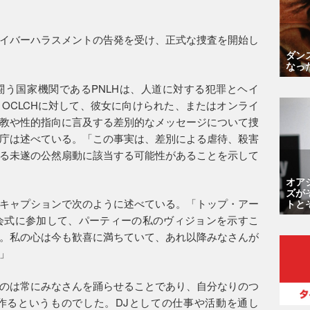
イバーハラスメントの告発を受け、正式な捜査を開始し
ダン
なっ
う国家機関であるPNLHは、人道に対する犯罪とヘイ
OCLCHに対して、彼女に向けられた、またはオンライ
教や性的指向に言及する差別的なメッセージについて捜
庁は述べている。「この事実は、差別による虐待、殺害
る未遂の公然扇動に該当する可能性があることを示して
オア
ズが
キャプションで次のように述べている。「トップ・アー
トと
開会式に参加して、パーティーの私のヴィジョンを示すこ
。私の心は今も歓喜に満ちていて、あれ以降みなさんが
」
のは常にみなさんを踊らせることであり、自分なりのつ
作るというものでした。DJとしての仕事や活動を通し