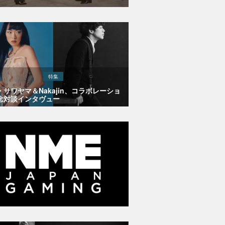
特集
・サワヤマ＆Nakajin、コラボレーショ
念対談インタヴュー