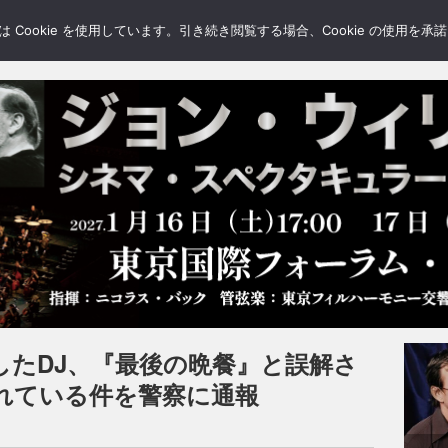
LERY
BLOGS
FEATURE
Cookie を使用しています。引き続き閲覧する場合、Cookie の使用を
したDJ、『最後の晩餐』と誤解さ
れている件を警察に通報