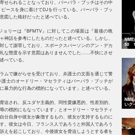
寄せられることなっており、バーバラ・ブッチはその中
ピースを身に着けてDJを行っている。バーバラ・ブッ
意図した格好だったと述べている。
ョリーは『BFMTV』に対してこの場面は『最後の晩
ャ神話を参考にしたものだったと述べている。しかし、
NM
50 
対して謝罪しており、スポークスパーソンのアン・デカ
礼な態度を示す意図はありませんでした……不快にさせ
述べている。
ラムで嫌がらせを受けており、弁護士の文面を通じて警
弁護士のオードリー・マセラティはバーバラ・ブッチが
に暴力的な行為の標的になっています」と述べている。
NM
脅迫され、反ユダヤ主義的、同性愛嫌悪的、性差別的、
いク
辱の標的にもなっています」とオードリー・マセラティ
自分自身や彼女が象徴するもの、彼女が支持するものに
す。彼女は今日、フランス人であろうと外国人であろう
訴えを起こしており、今後彼女を脅迫しようとする者を