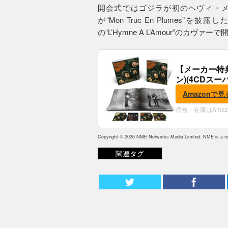
開会式ではゴジラが初のヘヴィ・
が“Mon Truc En Plume
の“L’Hymne A L’Amour”のカ
【メーカー特
ン)(4CDスー
典:B2ポスター
Amazonで見
価格・在庫はAma
Copyright © 2026 NME Networks Media Limited. NME is a reg
関連タグ