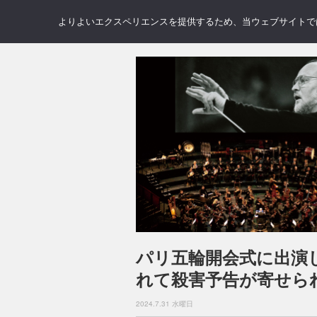
NEWS
REVIEWS
GAL
よりよいエクスペリエンスを提供するため、当ウェブサイトでは 
パリ五輪開会式に出演
れて殺害予告が寄せら
2024.7.31 水曜日