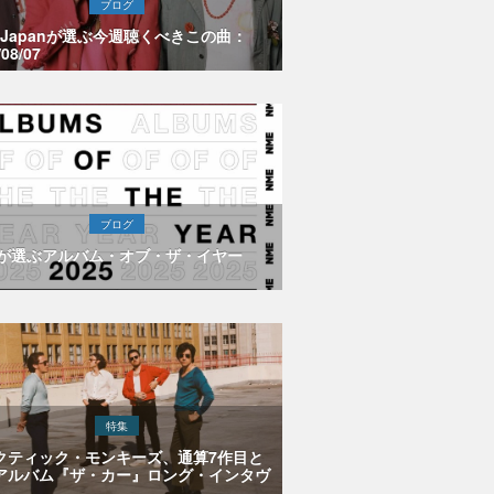
ブログ
E Japanが選ぶ今週聴くべきこの曲：
/08/07
ブログ
Eが選ぶアルバム・オブ・ザ・イヤー
特集
クティック・モンキーズ、通算7作目と
アルバム『ザ・カー』ロング・インタヴ