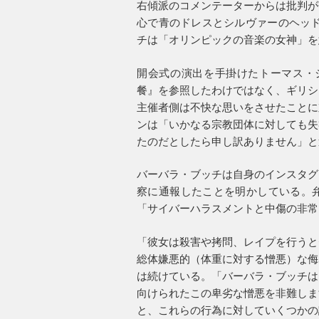
右傾派のコメンテーターからは批判が
心で青のドレスとシルヴァーのヘッド
チは「オリンピックの音楽の女神」を
開会式の演出を手掛けたトーマス・ジ
餐』を参照したわけではなく、ギリシ
主催者側は不快な思いをさせたことに
ンは「いかなる宗教団体に対しても失
たのだとしたら申し訳ありません」と
バーバラ・ブッチは自身のインスタグ
察に通報したことを明かしている。
「サイバーハラスメントと中傷の非常
「彼女は殺害や拷問、レイプを行うと
総体嫌悪的（体重に対する憎悪）な侮
は続けている。「バーバラ・ブッチは
向けられたこの卑劣な憎悪を非難しま
と、これらの行為に対していくつかの