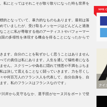
、私にとってはそれこそが散り散りになった時も世界を
標的となっていて、暴力的なものもあります。最初は落
めていましたが、受け取るメッセージはどんどんと過激
なことに私が尊敬する他のアーティストやパフォーマー
自国の多様性を体現する機会を得ることになったからで
きます。自分のことを恥ずかしく思うことはありません
べての責任は私にあります。人生を通して犠牲者になる
ません。スクリーンや偽名に隠れて憎悪や不満をぶちま
私は決して震えることなく闘っていきます。力を尽くし
々や何百万人のフランス人を代表して、自分自身を、自
ます。私のフランスはフランスなのです」
クイ
が川岸から見守るなか、選手団がセーヌ川をボートで登