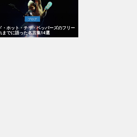
ブログ
ド・ホット・チリ・ペッパーズのフリー
れまでに語った名言集14選