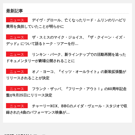
最新記事
ニュース
デイヴ・グロール、亡くなったリード・ムリンのリハビリ
費用を負担していたことが明らかに
ニュース
ザ・スミスのマイク・ジョイス、『ザ・クイーン・イズ・
デッド』について語るトーク・ツアーを行…
ニュース
リンキン・パーク、新ラインナップでの活動再開を追った
ドキュメンタリーが劇場公開されることに
ニュース
オノ・ヨーコ、『イッツ・オールライト』の新装拡張盤が
リリースされることが決定
ニュース
フランク・ザッパ、『フリーク・アウト！』の60周年記念
盤が9月25日にリリース決定
ニュース
チャーリーXCX、BBCのメイダ・ヴェール・スタジオで収
録された4曲のパフォーマンス映像が…