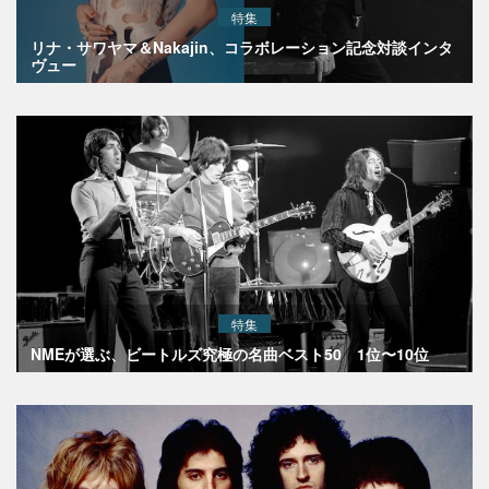
特集
リナ・サワヤマ＆Nakajin、コラボレーション記念対談インタ
ヴュー
特集
NMEが選ぶ、ビートルズ究極の名曲ベスト50 1位〜10位