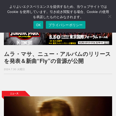
よりよいエクスペリエンスを提供するため、当ウェブサイトでは
T
o
Cookie を使用しています。引き続き閲覧する場合、Cookie の使用
g
を承諾したものとみなされます。
g
OK
プライバシーポリシー
l
e
n
a
v
i
ムラ・マサ、ニュー・アルバムのリリース
g
を発表＆新曲“Fly”の音源が公開
a
t
2024.7.30 火曜日
i
o
n