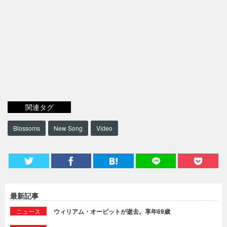
関連タグ
Blossoms
New Song
Video
最新記事
ニュース
ウィリアム・オービットが逝去。享年69歳