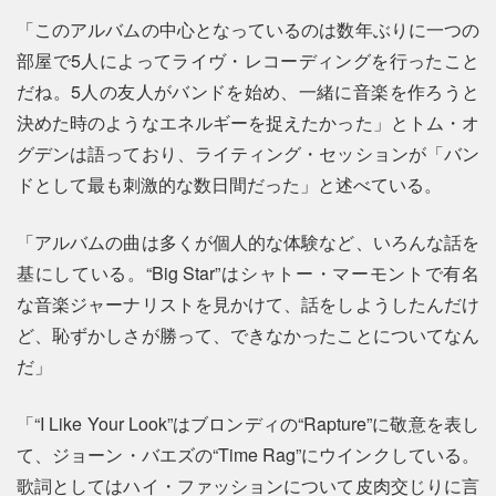
「このアルバムの中心となっているのは数年ぶりに一つの
部屋で5人によってライヴ・レコーディングを行ったこと
だね。5人の友人がバンドを始め、一緒に音楽を作ろうと
決めた時のようなエネルギーを捉えたかった」とトム・オ
グデンは語っており、ライティング・セッションが「バン
ドとして最も刺激的な数日間だった」と述べている。
「アルバムの曲は多くが個人的な体験など、いろんな話を
基にしている。“Big Star”はシャトー・マーモントで有名
な音楽ジャーナリストを見かけて、話をしようしたんだけ
ど、恥ずかしさが勝って、できなかったことについてなん
だ」
「“I Like Your Look”はブロンディの“Rapture”に敬意を表し
て、ジョーン・バエズの“Time Rag”にウインクしている。
歌詞としてはハイ・ファッションについて皮肉交じりに言