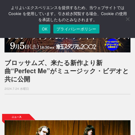
よりよいエクスペリエンスを提供するため、当ウェブサイトでは
T
o
Cookie を使用しています。引き続き閲覧する場合、Cookie の使用
g
を承諾したものとみなされます。
g
OK
プライバシーポリシー
l
e
n
a
v
i
ブロッサムズ、来たる新作より新
g
曲“Perfect Me”がミュージック・ビデオと
a
t
共に公開
i
o
2024.7.24 水曜日
n